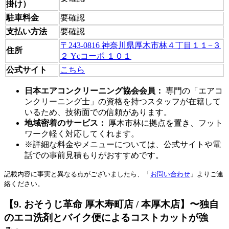
掛け）
駐車料金
要確認
支払い方法
要確認
〒243-0816 神奈川県厚木市林４丁目１１−３
住所
２ Ycコーポ １０１
公式サイト
こちら
日本エアコンクリーニング協会会員：
専門の「エアコ
ンクリーニング士」の資格を持つスタッフが在籍して
いるため、技術面での信頼があります。
地域密着のサービス：
厚木市林に拠点を置き、フット
ワーク軽く対応してくれます。
※詳細な料金やメニューについては、公式サイトや電
話での事前見積もりがおすすめです。
記載内容に事実と異なる点がございましたら、「
お問い合わせ
」よりご連
絡ください。
【9. おそうじ革命 厚木寿町店 / 本厚木店】〜独自
のエコ洗剤とバイク便によるコストカットが強