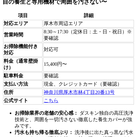
自の養生と専用機材で周囲を汚さない〜
項目
詳細
対応エリア
厚木市周辺エリア
8:30～17:30（定休日：土・日・祝日）※
営業時間
要確認
お掃除機能付き
対応可
対応
料金（通常壁掛
15,400円〜
け）
駐車料金
要確認
支払い方法
現金、クレジットカード（要確認）
住所
神奈川県厚木市林4丁目20番13号
公式サイト
こちら
お掃除業界の老舗の安心感：
ダスキン独自の高圧洗浄
技術と、周囲を一切汚さない徹底した養生カバーが強
みです。
汚水も持ち帰る徹底ぶり：
洗浄後に出た真っ黒な汚水