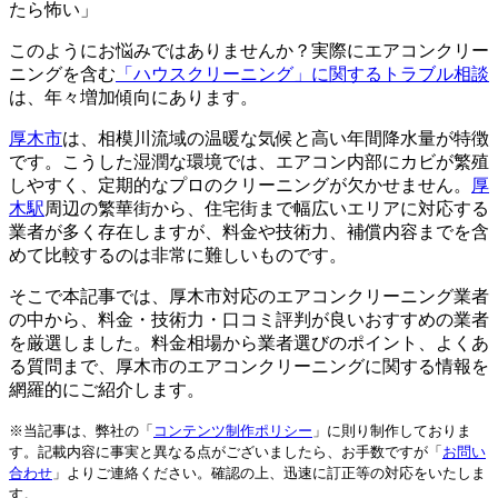
たら怖い」
このようにお悩みではありませんか？実際にエアコンクリー
ニングを含む
「ハウスクリーニング」に関するトラブル相談
は、年々増加傾向にあります。
厚木市
は、相模川流域の温暖な気候と高い年間降水量が特徴
です。こうした湿潤な環境では、エアコン内部にカビが繁殖
しやすく、定期的なプロのクリーニングが欠かせません。
厚
木駅
周辺の繁華街から、住宅街まで幅広いエリアに対応する
業者が多く存在しますが、料金や技術力、補償内容までを含
めて比較するのは非常に難しいものです。
そこで本記事では、厚木市対応のエアコンクリーニング業者
の中から、料金・技術力・口コミ評判が良いおすすめの業者
を厳選しました。料金相場から業者選びのポイント、よくあ
る質問まで、厚木市のエアコンクリーニングに関する情報を
網羅的にご紹介します。
※当記事は、弊社の「
コンテンツ制作ポリシー
」に則り制作しておりま
す。記載内容に事実と異なる点がございましたら、お手数ですが「
お問い
合わせ
」よりご連絡ください。確認の上、迅速に訂正等の対応をいたしま
す。