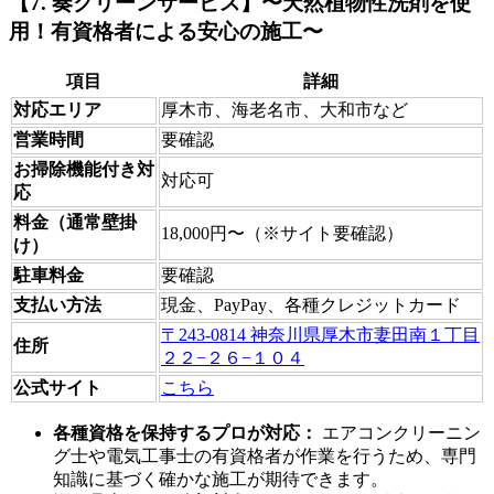
【7. 奏クリーンサービス】〜天然植物性洗剤を使
用！有資格者による安心の施工〜
項目
詳細
対応エリア
厚木市、海老名市、大和市など
営業時間
要確認
お掃除機能付き対
対応可
応
料金（通常壁掛
18,000円〜（※サイト要確認）
け）
駐車料金
要確認
支払い方法
現金、PayPay、各種クレジットカード
〒243-0814 神奈川県厚木市妻田南１丁目
住所
２２−２６−１０４
公式サイト
こちら
各種資格を保持するプロが対応：
エアコンクリーニン
グ士や電気工事士の有資格者が作業を行うため、専門
知識に基づく確かな施工が期待できます。