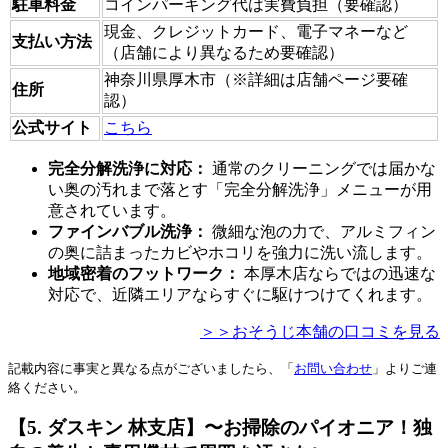
駐車料金
コインパーキング代は実費負担（要確認）
現金、クレジットカード、電子マネーなど
支払い方法
（店舗により異なるため要確認）
神奈川県厚木市（※詳細は店舗ページ要確
住所
認）
公式サイト
こちら
完全分解洗浄に対応：
通常のクリーニングでは届かな
い奥の汚れまで落とす「完全分解洗浄」メニューが用
意されています。
ファインバブル洗浄：
微細な泡の力で、アルミフィン
の奥に詰まったカビやホコリを強力に洗い流します。
地域密着のフットワーク：
本厚木店ならではの迅速な
対応で、近隣エリアならすぐに駆けつけてくれます。
＞＞おそうじ本舗の口コミを見る
記載内容に事実と異なる点がございましたら、「
お問い合わせ
」よりご連
絡ください。
【5. ダスキン 林支店】〜お掃除のパイオニア！独