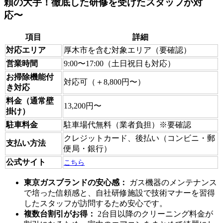
頼の大手！徹底した研修を受けたスタッフが対
応〜
項目
詳細
対応エリア
厚木市を含む対象エリア（要確認）
営業時間
9:00〜17:00（土日祝日も対応）
お掃除機能付
対応可（＋8,800円〜）
き対応
料金（通常壁
13,200円〜
掛け）
駐車料金
駐車場代無料（業者負担）※要確認
クレジットカード、後払い（コンビニ・郵
支払い方法
便局・銀行）
公式サイト
こちら
東京ガスブランドの安心感：
ガス機器のメンテナンス
で培った信頼感と、自社研修施設で技術マナーを習得
したスタッフが訪問するため安心です。
複数台割引がお得：
2台目以降のクリーニング料金が