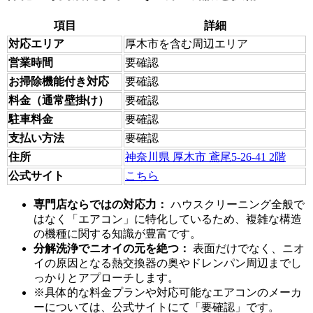
項目
詳細
対応エリア
厚木市を含む周辺エリア
営業時間
要確認
お掃除機能付き対応
要確認
料金（通常壁掛け）
要確認
駐車料金
要確認
支払い方法
要確認
住所
神奈川県 厚木市 鳶尾5-26-41 2階
公式サイト
こちら
専門店ならではの対応力：
ハウスクリーニング全般で
はなく「エアコン」に特化しているため、複雑な構造
の機種に関する知識が豊富です。
分解洗浄でニオイの元を絶つ：
表面だけでなく、ニオ
イの原因となる熱交換器の奥やドレンパン周辺までし
っかりとアプローチします。
※具体的な料金プランや対応可能なエアコンのメーカ
ーについては、公式サイトにて「要確認」です。