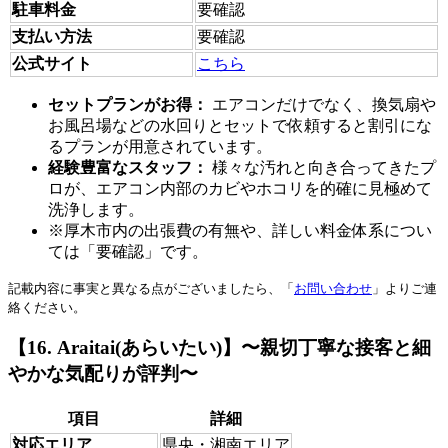
駐車料金
要確認
支払い方法
要確認
公式サイト
こちら
セットプランがお得：
エアコンだけでなく、換気扇や
お風呂場などの水回りとセットで依頼すると割引にな
るプランが用意されています。
経験豊富なスタッフ：
様々な汚れと向き合ってきたプ
ロが、エアコン内部のカビやホコリを的確に見極めて
洗浄します。
※厚木市内の出張費の有無や、詳しい料金体系につい
ては「要確認」です。
記載内容に事実と異なる点がございましたら、「
お問い合わせ
」よりご連
絡ください。
【16. Araitai(あらいたい)】〜親切丁寧な接客と細
やかな気配りが評判〜
項目
詳細
対応エリア
県央・湘南エリア