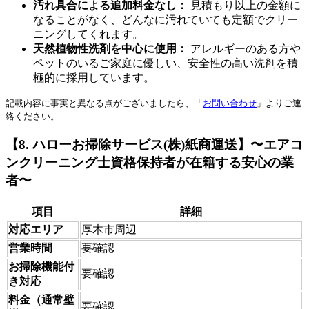
汚れ具合による追加料金なし：
見積もり以上の金額に
なることがなく、どんなに汚れていても定額でクリー
ニングしてくれます。
天然植物性洗剤を中心に使用：
アレルギーのある方や
ペットのいるご家庭に優しい、安全性の高い洗剤を積
極的に採用しています。
記載内容に事実と異なる点がございましたら、「
お問い合わせ
」よりご連
絡ください。
【8. ハローお掃除サービス(株)紙商運送】〜エアコ
ンクリーニング士資格保持者が在籍する安心の業
者〜
項目
詳細
対応エリア
厚木市周辺
営業時間
要確認
お掃除機能付
要確認
き対応
料金（通常壁
要確認