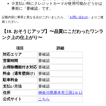
※支払い時にクレジットカードが使用可能かどうかは
事前に「要確認」です。
記載内容に事実と異なる点がございましたら、「
お問い合わせ
」よりご連
絡ください。
【18. おそうじアップ】〜品質にこだわったワンラ
ンク上の仕上がり〜
項目
詳細
対応エリア
要確認
営業時間
要確認
お掃除機能付き対応
要確認
料金（通常壁掛け）
要確認
駐車料金
要確認
支払い方法
要確認
住所
神奈川県厚木市三田2-6-12
公式サイト
こちら