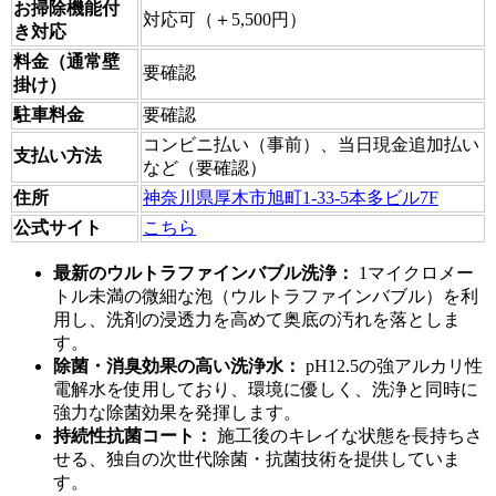
お掃除機能付
対応可（＋5,500円）
き対応
料金（通常壁
要確認
掛け）
駐車料金
要確認
コンビニ払い（事前）、当日現金追加払い
支払い方法
など（要確認）
住所
神奈川県厚木市旭町1-33-5本多ビル7F
公式サイト
こちら
最新のウルトラファインバブル洗浄：
1マイクロメー
トル未満の微細な泡（ウルトラファインバブル）を利
用し、洗剤の浸透力を高めて奥底の汚れを落としま
す。
除菌・消臭効果の高い洗浄水：
pH12.5の強アルカリ性
電解水を使用しており、環境に優しく、洗浄と同時に
強力な除菌効果を発揮します。
持続性抗菌コート：
施工後のキレイな状態を長持ちさ
せる、独自の次世代除菌・抗菌技術を提供していま
す。