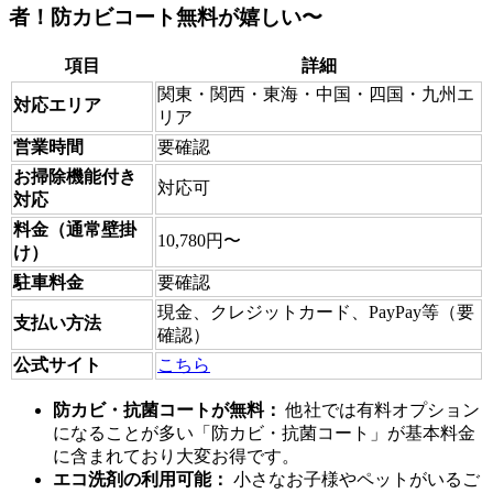
者！防カビコート無料が嬉しい〜
項目
詳細
関東・関西・東海・中国・四国・九州エ
対応エリア
リア
営業時間
要確認
お掃除機能付き
対応可
対応
料金（通常壁掛
10,780円〜
け）
駐車料金
要確認
現金、クレジットカード、PayPay等（要
支払い方法
確認）
公式サイト
こちら
防カビ・抗菌コートが無料：
他社では有料オプション
になることが多い「防カビ・抗菌コート」が基本料金
に含まれており大変お得です。
エコ洗剤の利用可能：
小さなお子様やペットがいるご