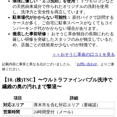
環境に優しい「エコ洗剤」を使用：
トウモロコシなど
の天然由来成分で作られたオリジナルの洗剤を使用
し、洗浄力と安全性を両立しています。
駐車場代がかからない可能性：
原付バイクで訪問する
ケースが多く、ご自宅に駐車スペースがなくてもコイ
ンパーキング代がかからない場合があります。
徹底した事前研修：
おそうじ革命独自の長期にわたる
厳しい研修を突破したスタッフのみが独立しているた
め、店舗ごとの技術差が少ないのが特徴です。
＞＞おそうじ革命の口コミを見る
記載内容に事実と異なる点がございましたら、「
お問い合わせ
」よりご連
絡ください。
【10. (株)TSC】〜ウルトラファインバブル洗浄で
繊維の奥の汚れまで撃退〜
項目
詳細
対応エリア
厚木市を含む対応エリア（要確認）
営業時間
24時間受付（メール）