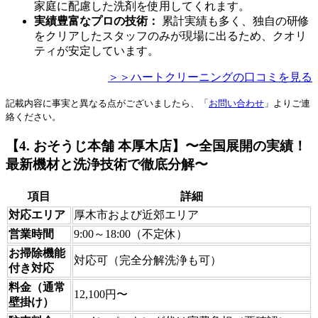
家庭に配慮した洗剤を使用してくれます。
実績豊富なプロの技術：
累計実績も多く、独自の研修
をクリアしたスタッフのみが現場に出るため、クオリ
ティが安定しています。
＞＞ハートクリーニングの口コミを見る
記載内容に事実と異なる点がございましたら、「
お問い合わせ
」よりご連
絡ください。
【4. おそうじ本舗 本厚木店】〜全国展開の実績！
最新機材と洗浄技術で徹底分解〜
項目
詳細
対応エリア
厚木市および近郊エリア
営業時間
9:00～18:00（不定休）
お掃除機能
対応可（完全分解洗浄も可）
付き対応
料金（通常
12,100円〜
壁掛け）