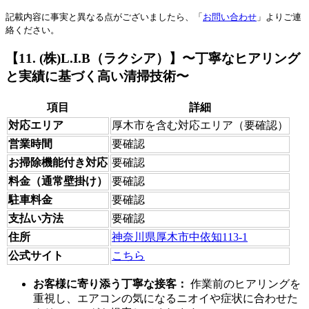
記載内容に事実と異なる点がございましたら、「
お問い合わせ
」よりご連
絡ください。
【11. (株)L.I.B（ラクシア）】〜丁寧なヒアリング
と実績に基づく高い清掃技術〜
項目
詳細
対応エリア
厚木市を含む対応エリア（要確認）
営業時間
要確認
お掃除機能付き対応
要確認
料金（通常壁掛け）
要確認
駐車料金
要確認
支払い方法
要確認
住所
神奈川県厚木市中依知113-1
公式サイト
こちら
お客様に寄り添う丁寧な接客：
作業前のヒアリングを
重視し、エアコンの気になるニオイや症状に合わせた