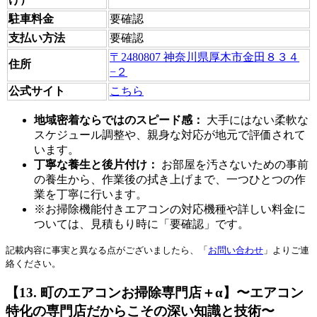
駐車料金
要確認
支払い方法
要確認
〒2480807 神奈川県厚木市金田８３４
住所
−２
公式サイト
こちら
地域密着ならではのスピード感：
大手にはない柔軟な
スケジュール調整や、親身な対応が地元で評価されて
います。
丁寧な養生と後片付け：
お部屋を汚さないための事前
の養生から、作業後の拭き上げまで、一つひとつの作
業を丁寧に行います。
※お掃除機能付きエアコンの対応機種や詳しい料金に
ついては、見積もり時に「要確認」です。
記載内容に事実と異なる点がございましたら、「
お問い合わせ
」よりご連
絡ください。
【13. 町のエアコンお掃除専門店＋α】〜エアコン
特化の専門店だからこその深い知識と技術〜