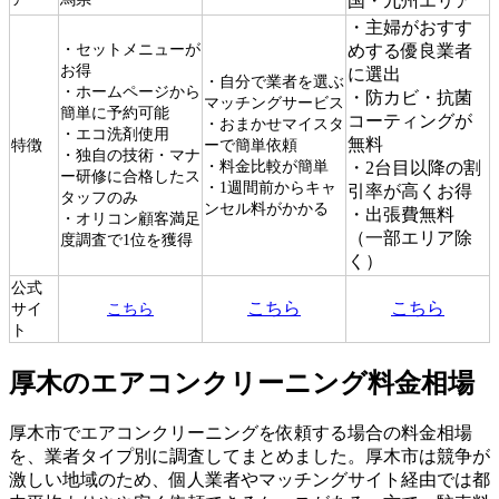
国・九州エリア
・主婦がおすす
・セットメニューが
めする優良業者
お得
に選出
・自分で業者を選ぶ
・ホームページから
・防カビ・抗菌
マッチングサービス
簡単に予約可能
コーティングが
・おまかせマイスタ
・エコ洗剤使用
無料
特徴
ーで簡単依頼
・独自の技術・マナ
・料金比較が簡単
・2台目以降の割
ー研修に合格したス
・1週間前からキャ
引率が高くお得
タッフのみ
ンセル料がかかる
・出張費無料
・オリコン顧客満足
（一部エリア除
度調査で1位を獲得
く）
公式
こちら
こちら
サイ
こちら
ト
厚木のエアコンクリーニング料金相場
厚木市でエアコンクリーニングを依頼する場合の料金相場
を、業者タイプ別に調査してまとめました。厚木市は競争が
激しい地域のため、個人業者やマッチングサイト経由では都