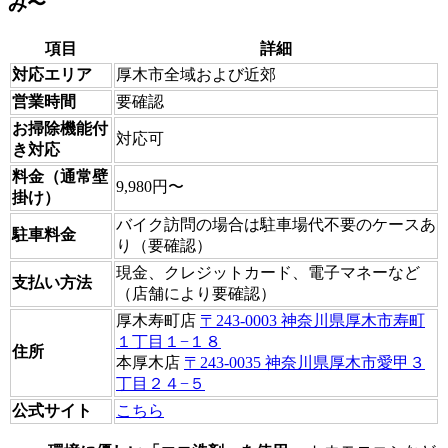
み〜
項目
詳細
対応エリア
厚木市全域および近郊
営業時間
要確認
お掃除機能付
対応可
き対応
料金（通常壁
9,980円〜
掛け）
バイク訪問の場合は駐車場代不要のケースあ
駐車料金
り（要確認）
現金、クレジットカード、電子マネーなど
支払い方法
（店舗により要確認）
厚木寿町店
〒243-0003 神奈川県厚木市寿町
１丁目１−１８
住所
本厚木店
〒243-0035 神奈川県厚木市愛甲３
丁目２４−５
公式サイト
こちら