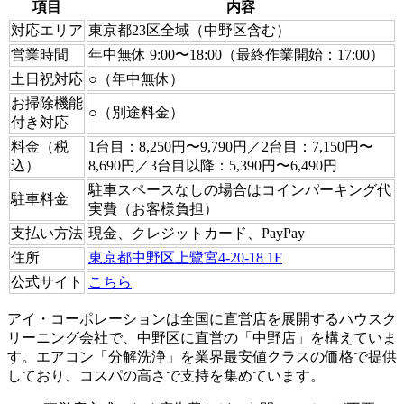
項目
内容
対応エリア
東京都23区全域（中野区含む）
営業時間
年中無休 9:00〜18:00（最終作業開始：17:00）
土日祝対応
○（年中無休）
お掃除機能
○（別途料金）
付き対応
料金（税
1台目：8,250円〜9,790円／2台目：7,150円〜
込）
8,690円／3台目以降：5,390円〜6,490円
駐車スペースなしの場合はコインパーキング代
駐車料金
実費（お客様負担）
支払い方法
現金、クレジットカード、PayPay
住所
東京都中野区上鷺宮4-20-18 1F
公式サイト
こちら
アイ・コーポレーションは全国に直営店を展開するハウスク
リーニング会社で、中野区に直営の「中野店」を構えていま
す。エアコン「分解洗浄」を業界最安値クラスの価格で提供
しており、コスパの高さで支持を集めています。