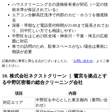
ハウスクリーニング士の資格保有者が対応（一定の技
術水準が保証されている）
エアコン分解高圧洗浄で内部のカビ・ホコリを徹底除
去
深夜・早朝など電話受付時間が21:00まで延長されてお
り、日中忙しい方でも相談しやすい
中野区をはじめ23区全域・神奈川・千葉・埼玉の広範
囲に対応
車での訪問のため、駐車スペースがない場合は事前に
相談が必要
記載内容に事実と異なる点がございましたら、「
お問い合わせ
」よりご連
絡ください。
10. 株式会社ネクストクリーン ｜ 鷺宮を拠点とす
る中野区密着の総合クリーニング会社
項目
内容
中野区を中心とした東京都内（要問い合
対応エリア
わせ）
営業時間
平日8:00〜17:00（日曜定休）