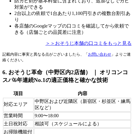
防カビ剤が基本料金に含まれており、追加なしでカビ
対策ができる
2台以上の依頼で1台あたり1,100円引きの複数台割引あ
り
各店舗のGoogleマップの口コミを確認してから依頼で
きる（店舗ごとの品質差に注意）
＞＞おそうじ本舗の口コミをもっと見る
記載内容に事実と異なる点がございましたら、「
お問い合わせ
」よりご連
絡ください。
6. おそうじ革命（中野区内2店舗） ｜ オリコンコ
スパ6年連続No.1の適正価格と確かな技術
項目
内容
中野区および近隣区（新宿区・杉並区・練馬
対応エリア
区など）
営業時間
9:00〜18:00
土日祝対応
相談可（スケジュールによる）
お掃除機能付