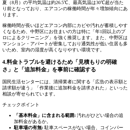
夏（8月）の平均気温は約26.5℃、最高気温は30℃超が当た
り前となっており、エアコンの稼働時間が年々増加傾向にあ
ります。
稼働時間が長いほどエアコン内部にカビや汚れが蓄積しやす
くなるため、中野区にお住まいの方は特に「年1回以上のプ
ロによるクリーニング」を強く推奨します。また、中野区は
マンション・アパートが密集しており通気性が低い住居も多
いため、室内の湿度が高くなりやすい環境です。
4.料金トラブルを避けるため「見積もりの明確
さ」と「追加料金」を事前に確認する
国民生活センターには、清掃業者に関する「広告の表示額と
請求額が違う」「作業後に追加料金を請求された」といった
相談が寄せられています。
チェックポイント
「基本料金」に含まれる範囲:
汚れがひどい場合の追
加料金があるか。
駐車場の有無:
駐車スペースがない場合、コインパー