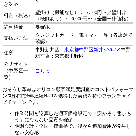
○
き対応
壁掛け（機能なし）：12,100円〜／壁掛け
料金（税込）
（機能あり）：20,900円〜（全国一律価格）
駐車料金
要確認
クレジットカード、電子マネー等（各店舗で
支払い方法
確認）
中野新井店：
東京都中野区新井3-30-2
／中野
住所
駅前店：東京都中野区
公式サイト
（中野区一
こちら
覧）
おそうじ革命はオリコン顧客満足度調査のコストパフォーマ
ンス部門で6年連続No.1を獲得した実績を持つフランチャイ
ズチェーンです。
作業時間を逆算した適正価格設定で「安かろう悪かろ
う」にならない品質を確保
明朗会計・全国一律価格で、後から追加費用が発生し
ない安心感