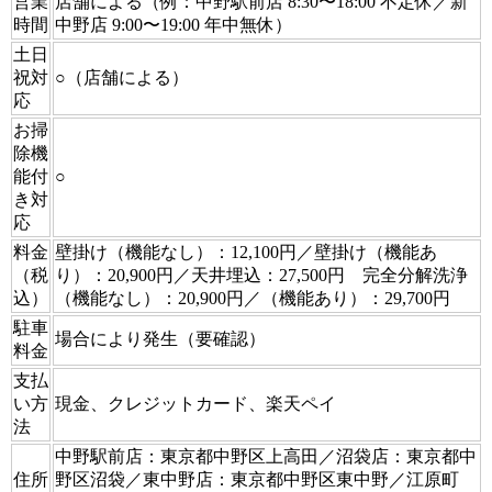
営業
店舗による（例：中野駅前店 8:30〜18:00 不定休／新
時間
中野店 9:00〜19:00 年中無休）
土日
祝対
○（店舗による）
応
お掃
除機
能付
○
き対
応
料金
壁掛け（機能なし）：12,100円／壁掛け（機能あ
（税
り）：20,900円／天井埋込：27,500円 完全分解洗浄
込）
（機能なし）：20,900円／（機能あり）：29,700円
駐車
場合により発生（要確認）
料金
支払
い方
現金、クレジットカード、楽天ペイ
法
中野駅前店：東京都中野区上高田／沼袋店：東京都中
住所
野区沼袋／東中野店：東京都中野区東中野／江原町