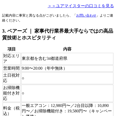
＞＞ユアマイスターの口コミを見る
記載内容に事実と異なる点がございましたら、「
お問い合わせ
」よりご連
絡ください。
3. ベアーズ ｜ 家事代行業界最大手ならではの高品
質技術とホスピタリティ
項目
内容
対応エリ
東京都を含む34都道府県
ア
営業時間
9:00〜20:00（年中無休）
土日祝対
○
応
お掃除機
能付き対
○
応
一般エアコン：12,980円〜／2台目以降：10,890
料金（税
円〜／お掃除機能付き：19,580円〜（キャンペー
込）