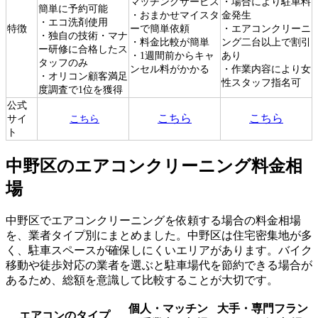
マッチングサービス
・場合により駐車料
簡単に予約可能
・おまかせマイスタ
金発生
・エコ洗剤使用
特徴
ーで簡単依頼
・エアコンクリーニ
・独自の技術・マナ
・料金比較が簡単
ング二台以上で割引
ー研修に合格したス
・1週間前からキャ
あり
タッフのみ
ンセル料がかかる
・作業内容により女
・オリコン顧客満足
性スタッフ指名可
度調査で1位を獲得
公式
こちら
こちら
サイ
こちら
ト
中野区のエアコンクリーニング料金相
場
中野区でエアコンクリーニングを依頼する場合の料金相場
を、業者タイプ別にまとめました。中野区は住宅密集地が多
く、駐車スペースが確保しにくいエリアがあります。バイク
移動や徒歩対応の業者を選ぶと駐車場代を節約できる場合が
あるため、総額を意識して比較することが大切です。
個人・マッチン
大手・専門フラン
エアコンのタイプ