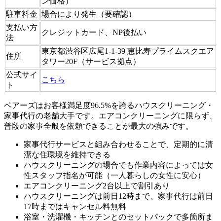
ン価格）
駐車料金
場合により発生（要確認）
支払い方
クレジットカード、NP後払い
法
東京都渋谷区広尾1-1-39 恵比寿プライムスクエア
住所
タワー20F（サービス拠点）
公式サイ
こちら
ト
ベアーズはお客様満足度96.5%を誇るハウスクリーニング・
家事代行の老舗大手です。エアコンクリーニングに限らず、
普段の家事全般を依頼できることが最大の強みです。
家事代行サービスと組み合わせることで、定期的に清
潔な住環境を維持できる
ハウスクリーニングの場合でも作業内容によっては女
性スタッフ指名が可能（一人暮らしの女性に安心）
エアコンクリーニング2台以上で割引あり
ハウスクリーニングは前日12時まで、家事代行は前日
17時まではキャンセル料無料
浴室・洗濯機・キッチンとのセットパックで多箇所ま