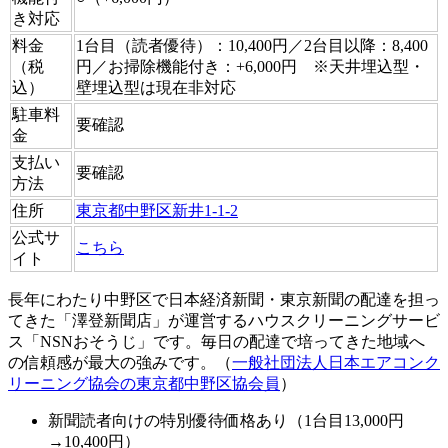
き対応
料金
1台目（読者優待）：10,400円／2台目以降：8,400
（税
円／お掃除機能付き：+6,000円 ※天井埋込型・
込）
壁埋込型は現在非対応
駐車料
要確認
金
支払い
要確認
方法
住所
東京都中野区新井1-1-2
公式サ
こちら
イト
長年にわたり中野区で日本経済新聞・東京新聞の配達を担っ
てきた「澤登新聞店」が運営するハウスクリーニングサービ
ス「NSNおそうじ」です。毎日の配達で培ってきた地域へ
の信頼感が最大の強みです。（
一般社団法人日本エアコンク
リーニング協会の東京都中野区協会員
）
新聞読者向けの特別優待価格あり（1台目13,000円
→10,400円）