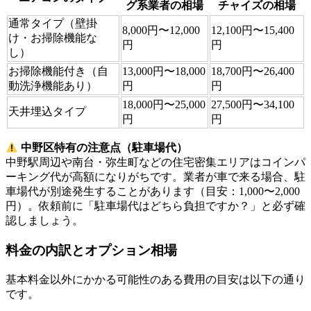
グ系業者の相場
チャイズの相場
通常タイプ（壁掛
8,000円〜12,000
12,100円〜15,400
け・お掃除機能な
円
円
し）
お掃除機能付き（自
13,000円〜18,000
18,700円〜26,400
動洗浄機能あり）
円
円
18,000円〜25,000
27,500円〜34,100
天井埋込タイプ
円
円
中野区特有の注意点（駐車場代）
中野駅周辺や南台・弥生町などの住宅密集エリアはコインパ
ーキング代が高額になりがちです。業者が車で来る場合、駐
車場代が別途発生することがあります（目安：1,000〜2,000
円）。依頼前に「駐車場代はどちら負担ですか？」と必ず確
認しましょう。
料金の内訳とオプション相場
基本料金以外にかかる可能性のある費用の目安は以下の通り
です。