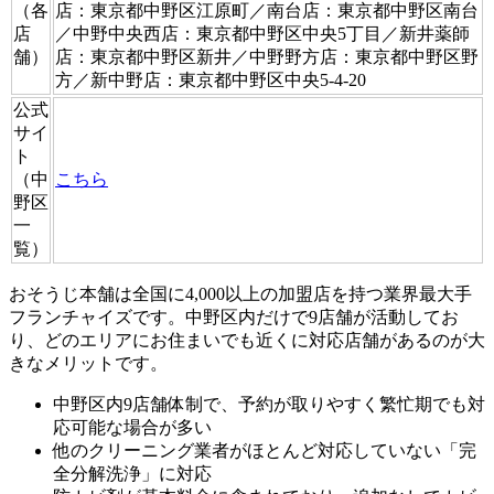
（各
店：東京都中野区江原町／南台店：東京都中野区南台
店
／中野中央西店：東京都中野区中央5丁目／新井薬師
舗）
店：東京都中野区新井／中野野方店：東京都中野区野
方／新中野店：東京都中野区中央5-4-20
公式
サイ
ト
（中
こちら
野区
一
覧）
おそうじ本舗は全国に4,000以上の加盟店を持つ業界最大手
フランチャイズです。中野区内だけで9店舗が活動してお
り、どのエリアにお住まいでも近くに対応店舗があるのが大
きなメリットです。
中野区内9店舗体制で、予約が取りやすく繁忙期でも対
応可能な場合が多い
他のクリーニング業者がほとんど対応していない「完
全分解洗浄」に対応