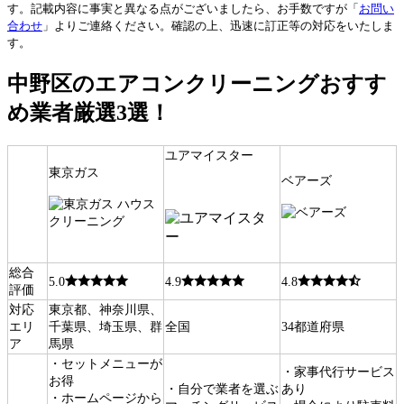
す。記載内容に事実と異なる点がございましたら、お手数ですが「
お問い
合わせ
」よりご連絡ください。確認の上、迅速に訂正等の対応をいたしま
す。
中野区のエアコンクリーニングおすす
め業者厳選3選！
ユアマイスター
東京ガス
ベアーズ
総合
5.0
4.9
4.8
評価
対応
東京都、神奈川県、
エリ
千葉県、埼玉県、群
全国
34都道府県
ア
馬県
・セットメニューが
・家事代行サービス
お得
・自分で業者を選ぶ
あり
・ホームページから