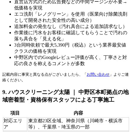
直営店方式のため広告費などの中間マージンが不要→
低価格を実現
エコ洗剤「レノグリーン」を使用（医業向け除菌洗剤
として開発された安全性の高い成分）
追加料金の発生なし（汚れ具合による追加請求なし）
作業後に汚水をお客様に確認してもらうことで汚れの
落ち具合を「見える化」
3台同時依頼で最大5,390円（税込）という業界最安値
クラスの価格を実現
中野区内でのGoogleレビュー評価が高く、丁寧さと対
応の良さを称えるコメントが多数
記載内容に事実と異なる点がございましたら、「
お問い合わせ
」よりご連
絡ください。
9. ハウスクリーニング太陽 ｜ 中野区本町拠点の地
域密着型・資格保有スタッフによる丁寧施工
項目
内容
対応エリ
東京都23区全域、神奈川県（川崎市・横浜市
ア
等）、千葉県・埼玉県の一部