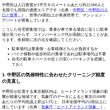
中野区は人口密度が1平方キロメートルあたり約22,000人と
全国でも屈指の過密エリアです（出典：
中野区「中野区の人
口と世帯」
）。世帯の6割以上が単身世帯で、マンション・
アパートが密集しています。
こうした住宅密集地では、業者が車で来る場合に近くに駐車
場が見つからず、コインパーキング代が高額になることがあ
ります。依頼前に次の点を確認してください。
駐車場代は業者側・お客様側どちらが負担するか
バイク移動や徒歩対応の業者であれば駐車場代は不要
自宅の駐車スペースや近くの安いパーキングを把握し
ておく
3. 中野区の気候特性に合わせたクリーニング頻度
の見直し
中野区が位置する東京都区内は、ヒートアイランド現象の影
響が顕著な地域です。気象庁のデータによると東京の100年
あたりの平均気温上昇は3.3℃と、日本全国平均の2倍以上に
達しています（出典：
気象庁「ヒートアイランド現象」
）。