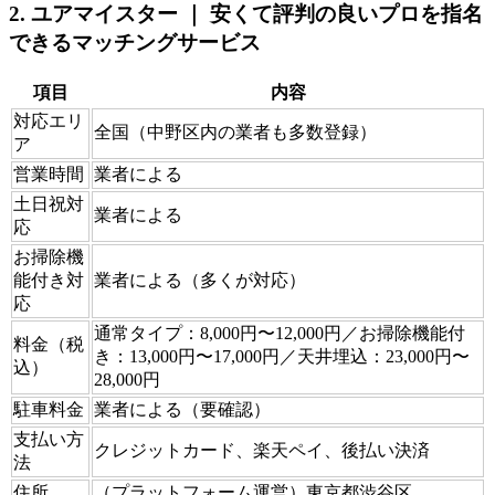
2. ユアマイスター ｜ 安くて評判の良いプロを指名
できるマッチングサービス
項目
内容
対応エリ
全国（中野区内の業者も多数登録）
ア
営業時間
業者による
土日祝対
業者による
応
お掃除機
能付き対
業者による（多くが対応）
応
通常タイプ：8,000円〜12,000円／お掃除機能付
料金（税
き：13,000円〜17,000円／天井埋込：23,000円〜
込）
28,000円
駐車料金
業者による（要確認）
支払い方
クレジットカード、楽天ペイ、後払い決済
法
住所
（プラットフォーム運営）東京都渋谷区