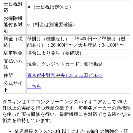
土日祝対
✕（土日祝は定休日）
応
お掃除機
能付き対
○（料金は別途要確認）
応
料金（税
壁掛け（機能なし）：15,400円〜／壁掛け（機
込）
能あり）：26,400円〜／天井埋込：34,100円〜
駐車料金
場合により発生（要確認）
支払い方
現金、クレジットカード、銀行振込
法
住所
東京都中野区中央1-25-2 志田ビル1F
公式サイ
こちら
ト
ダスキンはエアコンクリーニングのパイオニアとして300万
件以上の実績を持つ老舗企業です。毎年各メーカーの新機種
を使った実技研修を行い、最新機種にも対応できる確かな技
術力を維持しています。
業界最長クラスの30年以上にわたる毎年の勉強会・研