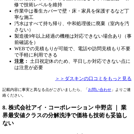
修で技術レベルを維持
作業中は養生カバーで壁・床・家具を保護するなど丁
寧な施工
汚水はすべて持ち帰り、中和処理後に廃棄（室内を汚
さない）
製造後9年以上経過の機種は対応できない場合あり（事
前確認を）
WEBでの見積もりが可能で、電話や訪問見積もり不要
で手軽に利用できる
注意：
土日祝定休のため、平日しか対応できない点に
は注意が必要
＞＞ダスキンの口コミをもっと見る
記載内容に事実と異なる点がございましたら、「
お問い合わせ
」よりご連
絡ください。
8. 株式会社アイ・コーポレーション 中野店 ｜ 業
界最安値クラスの分解洗浄で価格も技術も妥協し
ない