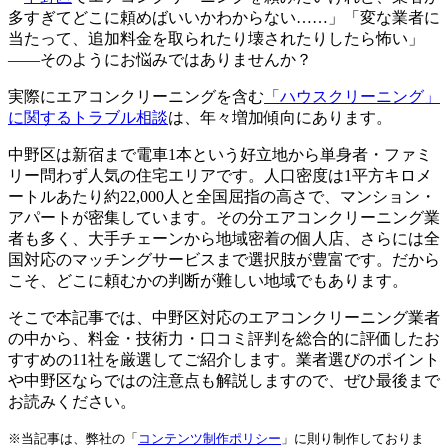
多すぎてどこに頼めばいいかわからない……」「変な業者に
当たって、追加料金を取られたり壊されたりしたら怖い」
――そのようにお悩みではありませんか？
実際にエアコンクリーニングを含む
「ハウスクリーニング」
に関するトラブル相談
は、年々増加傾向にあります。
中野区は新宿まで電車1本という好立地から単身者・ファミ
リー問わず人気の住宅エリアです。人口密度は1平方キロメ
ートルあたり約22,000人と全国屈指の高さで、マンション・
アパートが密集しています。その分エアコンクリーニング業
者も多く、大手チェーンから地域密着の個人店、さらには全
国対応のマッチングサービスまで選択肢が豊富です。だから
こそ、どこに頼むかの判断が難しい地域でもあります。
そこで本記事では、中野区対応のエアコンクリーニング業者
の中から、料金・技術力・口コミ評判を総合的に評価したお
すすめの11社を厳選してご紹介します。業者選びのポイント
や中野区ならではの注意点も解説しますので、ぜひ最後まで
お読みください。
※当記事は、弊社の「
コンテンツ制作ポリシー
」に則り制作しておりま