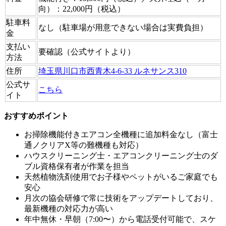
向）：22,000円（税込）
駐車料
なし（駐車場が用意できない場合は実費負担）
金
支払い
要確認（公式サイトより）
方法
住所
埼玉県川口市西青木4-6-33 ルネサンス310
公式サ
こちら
イト
おすすめポイント
お掃除機能付きエアコン全機種に追加料金なし（富士
通ノクリアX等の難機種も対応）
ハウスクリーニング士・エアコンクリーニング士のダ
ブル資格保有者が作業を担当
天然植物洗剤使用でお子様やペットがいるご家庭でも
安心
月次の協会研修で常に技術をアップデートしており、
最新機種の対応力が高い
年中無休・早朝（7:00〜）から電話受付可能で、スケ