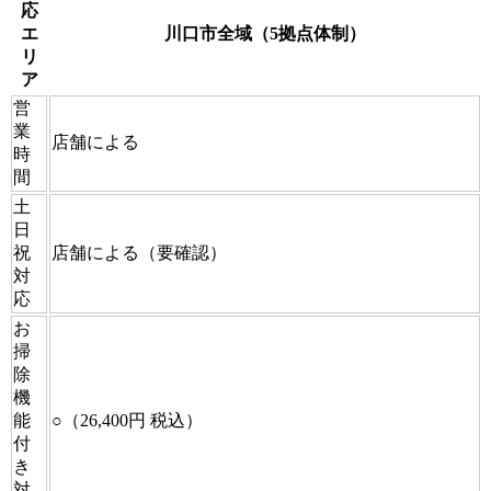
応
エ
川口市全域（5拠点体制）
リ
ア
営
業
店舗による
時
間
土
日
祝
店舗による（要確認）
対
応
お
掃
除
機
能
○（26,400円 税込）
付
き
対