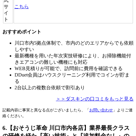
式
サ
こちら
イ
ト
おすすめポイント
川口市内5拠点体制で、市内のどのエリアからでも依頼
しやすい
最新機種を用いた年次実技研修により、お掃除機能付
きエアコンの難しい機種にも対応
WEB見積りが可能で、訪問前に費用を確認できる
DDuet会員はハウスクリーニング利用でコインが貯ま
る
2台以上の複数台依頼で割引あり
＞＞ダスキンの口コミをもっと見る
記載内容に事実と異なる点がございましたら、「
お問い合わせ
」よりご連
絡ください。
6.【おそうじ革命 川口市内各店】業界最長クラス
の研修を経た『高い技術』と『追加料金なし』の