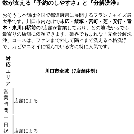
数が支える『予約のしやすさ』と『分解洗浄』
おそうじ本舗は全国47都道府県に展開するフランチャイズ最
大手です。川口市内だけで
末広・飯塚・宮町・芝・安行・青
木・東川口駅前
の7店舗が営業しており、どの地域からでも
最寄りの店舗に依頼できます。業界でもまれな「完全分解洗
浄」コースは、ファンまで外して隅々まで洗える本格洗浄
で、カビやニオイに悩んでいる方に特に人気です。
対
応
エ
川口市全域（7店舗体制）
リ
ア
営
業
店舗による
時
間
土
日
祝
店舗による