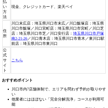
払
い
現金、クレジットカード、楽天ペイ
方
法
川口末広店：埼玉県川口市末広／川口飯塚店：埼玉県
川口市飯塚／川口宮町店：埼玉県川口市宮町／川口芝
住
店：埼玉県川口市芝／川口安行店：
埼玉県川口市戸塚
所
南2-21-26
／川口青木店：埼玉県川口市青木／東川口駅
前店：埼玉県川口市東川口
公
式
サ
こちら
イ
ト
おすすめポイント
川口市内7店舗体制で、エリアを問わず予約が取りやす
い
他業者にはほぼない「完全分解洗浄」コースが利用可
能