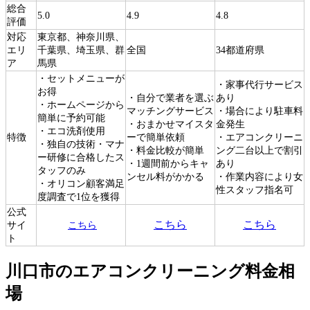
総合
5.0
4.9
4.8
評価
対応
東京都、神奈川県、
エリ
千葉県、埼玉県、群
全国
34都道府県
ア
馬県
・セットメニューが
・家事代行サービス
お得
・自分で業者を選ぶ
あり
・ホームページから
マッチングサービス
・場合により駐車料
簡単に予約可能
・おまかせマイスタ
金発生
・エコ洗剤使用
特徴
ーで簡単依頼
・エアコンクリーニ
・独自の技術・マナ
・料金比較が簡単
ング二台以上で割引
ー研修に合格したス
・1週間前からキャ
あり
タッフのみ
ンセル料がかかる
・作業内容により女
・オリコン顧客満足
性スタッフ指名可
度調査で1位を獲得
公式
こちら
こちら
サイ
こちら
ト
川口市のエアコンクリーニング料金相
場