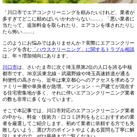
「川口市でエアコンクリーニングを頼みたいけれど、業者が
多すぎてどこに頼めばいいかわからない……」「悪い業者に
当たって、追加料金を取られたり、エアコンを壊されたりし
たら怖い……」
このようにお悩みではありませんか？実際にエアコンクリー
ニングを含む
「ハウスクリーニング」に関するトラブル相談
は、年々増加傾向にあります。
川口市
は、さいたま市に次ぐ埼玉県第2位の人口を誇る中核
都市です。JR京浜東北線・武蔵野線や埼玉高速鉄道が通る
利便性の高さから、近年は東京都心へのアクセスを求めるフ
ァミリー層や単身者が急増。マンション・一戸建てが混在す
る住宅密集地が多く、それに伴いエアコンクリーニング業者
の数も非常に多くなっています。
そこで本記事では、川口市対応のエアコンクリーニング業者
の中から、料金・技術力・口コミ評判をもとにおすすめの業
者を厳選してご紹介します。初めて業者に依頼する方でも失
敗しないよう、選び方のポイントやよくある質問も丁寧に解
説しますので、ぜひ最後までご覧ください。