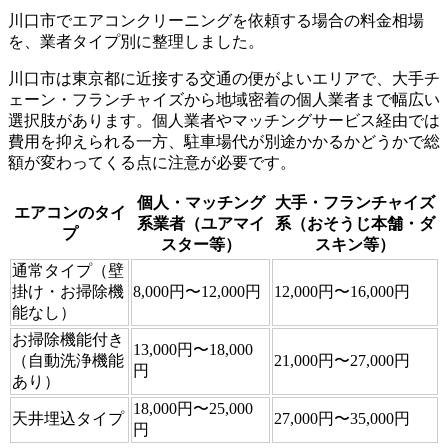
川口市でエアコンクリーニングを依頼する場合の料金相場
を、業者タイプ別に整理しました。
川口市は東京都に近接する交通の便がよいエリアで、大手チ
ェーン・フランチャイズから地域密着の個人業者まで幅広い
選択肢があります。個人業者やマッチングサービス経由では
費用を抑えられる一方、駐車場代が別途かかるかどうかで総
額が変わってくる点に注意が必要です。
個人・マッチング
大手・フランチャイズ
エアコンのタイ
系業者（ユアマイ
系（おそうじ本舗・ダ
プ
スター等）
スキン等）
通常タイプ（壁
掛け・お掃除機
8,000円〜12,000円
12,000円〜16,000円
能なし）
お掃除機能付き
13,000円〜18,000
（自動洗浄機能
21,000円〜27,000円
円
あり）
18,000円〜25,000
天井埋込タイプ
27,000円〜35,000円
円