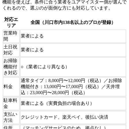
機能を使えば、条件に合う業者をユアマイスター側が選んで
くれるので、選ぶのが面倒な方にも対応しています。
対応エ
全国（川口市内138名以上のプロが登録）
リア
営業時
業者による
間
土日祝
業者による
対応
お掃除
機能付
○（業者により異なる）
き対応
通常タイプ：8,000円〜12,000円（税込）／お掃除
料金
機能付き：13,000円〜17,000円（税込）／天井埋
込：23,000円〜28,000円（税込）
駐車料
業者による（実費負担の場合あり）
金
支払い
クレジットカード、楽天ペイ、後払い決済
方法
住所
（マッチングサービスのため、拠点なし）