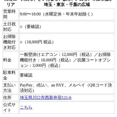
リア
埼玉・東京・千葉の広域
営業時
9:00〜18:00（水曜定休・年末年始除く）
間
土日祝
○（要確認）
対応
お掃除
機能付
○（18,000円 税込）
き対応
一般壁掛けエアコン：12,000円（税込）／お掃除
料金
機能付き：18,000円（税込）／抗菌コートオプシ
ョン：3,000円（税込）
駐車料
要確認
金
支払い
PayPay、d払い、au PAY、メルペイ（QRコード決
方法
済対応）
住所
埼玉県川口市西新井宿121-6
公式サ
こちら
イト