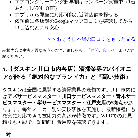
エアコンクリーニング超早割キャンペーン実施中（1台
あたり1,650円OFF）
アプリから即座に対応可能な近隣店舗を探せる
依頼前に各店舗のGoogleマップ口コミを確認してから
申し込むとより安心
＞＞おそうじ本舗の口コミをもっと見る
記載内容に事実と異なる点がございましたら、「
お問い合わせ
」よりご連
絡ください。
5.【ダスキン 川口市内各店】清掃業界のパイオニ
アが誇る『絶対的なブランド力』と『高い技術』
ダスキンは全国に展開する清掃業界の老舗です。川口市内に
は
アズサービスマスター・川口サービスマスター・青木サー
ビスマスター・峯サービスマスター・江戸支店
の5拠点があ
ります。毎年メーカー別の実技研修を実施し、最新機種にも
確実に対応できる技術力の高さが特徴です。WEBでのお見
積りも可能で、訪問前に費用感を確認できます。
対