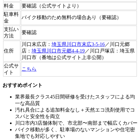
料金
要確認（公式サイトより）
駐車料
バイク移動のため無料の場合あり（要確認）
金
支払い
要確認
方法
川口末広店：
埼玉県川口市末広3-5-16
／川口元郷
住所
店：
埼玉県川口市元郷4-4-19
／川口戸塚店：埼玉県
川口市（番地は公式サイト上非公開）
公式サ
こちら
イト
おすすめポイント
業界最長クラス45日間研修を受けたスタッフによる均
一な高品質
汚れ具合による追加料金なし＋天然エコ洗剤使用でコ
スパと安全性を両立
川口市内3店舗体制で、市北部〜南部まで幅広くカバー
バイク移動が多く、駐車場のないマンションや住宅密
集地でも対応しやすい