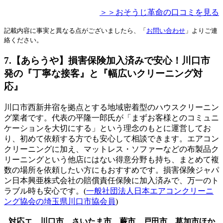
＞＞おそうじ革命の口コミを見る
記載内容に事実と異なる点がございましたら、「
お問い合わせ
」よりご連
絡ください。
7.【あらうや】損害保険加入済みで安心！川口市
発の『丁寧な接客』と『幅広いクリーニング対
応』
川口市西新井宿を拠点とする地域密着型のハウスクリーニン
グ業者です。代表の平隆一郎氏が「まずお客様とのコミュニ
ケーションを大切にする」という理念のもとに運営してお
り、初めて依頼する方でも安心して相談できます。エアコン
クリーニングに加え、マットレス・ソファーなどの布製品ク
リーニングという他店にはない得意分野も持ち、まとめて複
数の場所を依頼したい方にもおすすめです。損害保険ジャパ
ン日本興亜株式会社の賠償責任保険に加入済みで、万一のト
ラブル時も安心です。(
一般社団法人日本エアコンクリーニ
ング協会の埼玉県川口市協会員
)
対応エ
川口市、さいたま市、蕨市、戸田市、草加市ほか