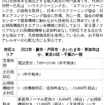
川口市西青木を拠点とする個人経営の専門業者です。代表の
河野一己氏は「ハウスクリーニング士」「エアコンクリーニ
ング士」の資格を取得し、日本ハウスクリーニング協会・日
本エアコンクリーニング協会に所属。月に一度、協会の研修
センターで最新機種に触れながら技術向上に努めています。
お掃除機能付きエアコン全機種に対応しており、富士通ノク
リアXなどの高機能機種も追加料金なしで対応できる点が大
きな強みです。天然植物洗剤を使用しているため、お子様や
アレルギーが心配な方にも安心です。
対応エ
川口市・蕨市・戸田市・さいたま市・草加市ほ
リア
か、東京23区・千葉の一部
営業時
電話受付：7:00〜21:00（年中無休）
間
土日祝
○（年中無休）
対応
お掃除
機能付
○（全機種対応・追加料金なし：13,800円 税込）
き対応
家庭用ノーマル壁掛け：8,000円（税込）／お掃除
料金
機能付き：13,800円（税込）／天井埋込（一方