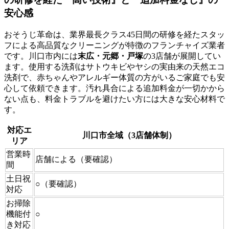
安心感
おそうじ革命は、業界最長クラス45日間の研修を経たスタッ
フによる高品質なクリーニングが特徴のフランチャイズ業者
です。川口市内には
末広・元郷・戸塚
の3店舗が展開してい
ます。使用する洗剤はサトウキビやヤシの実由来の天然エコ
洗剤で、赤ちゃんやアレルギー体質の方がいるご家庭でも安
心して依頼できます。汚れ具合による追加料金が一切かから
ない点も、料金トラブルを避けたい方には大きな安心材料で
す。
対応エ
川口市全域（3店舗体制）
リア
営業時
店舗による（要確認）
間
土日祝
○（要確認）
対応
お掃除
機能付
○
き対応