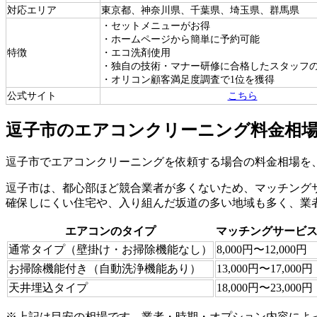
対応エリア
東京都、神奈川県、千葉県、埼玉県、群馬県
・セットメニューがお得
・ホームページから簡単に予約可能
特徴
・エコ洗剤使用
・独自の技術・マナー研修に合格したスタッフ
・オリコン顧客満足度調査で1位を獲得
公式サイト
こちら
逗子市のエアコンクリーニング料金相
逗子市でエアコンクリーニングを依頼する場合の料金相場を
逗子市は、都心部ほど競合業者が多くないため、マッチング
確保しにくい住宅や、入り組んだ坂道の多い地域も多く、業
エアコンのタイプ
マッチングサービ
通常タイプ（壁掛け・お掃除機能なし）
8,000円〜12,000円
お掃除機能付き（自動洗浄機能あり）
13,000円〜17,000円
天井埋込タイプ
18,000円〜23,000円
※上記は目安の相場です。業者・時期・オプション内容によ