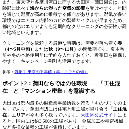
また、東京湾と多摩川河口に面する大田区・蒲田周辺は、内
陸部に比べて
海からの湿った空気の影響
を受けやすく、年間
を通じて湿度が高めに推移する傾向があります。湿気が多い
環境ではエアコン内部のカビの繁殖サイクルが早まるため、
都内の他のエリアよりも定期的なクリーニングの必要性が高
い地域といえます。
クリーニングを依頼する最適な時期は、需要が落ち着く
春
（4〜5月中旬）
または
秋（9〜11月）
の閑散期です。夏本番
前や冬の本格使用前に予約を入れておくと、希望日を確保し
やすく、キャンペーン割引も活用できます。
参考：
気象庁 東京の平年値（年・月ごとの値）
ポイント2：蒲田ならではの住環境——「工住混
在」と「マンション密集」を意識する
大田区は都内最多の製造業事業所数を誇る「ものづくりのま
ち」であり、蒲田周辺には住宅と町工場が隣り合う
「工住混
在」エリア
が今も多く残っています。
大田区公式サイト
によ
ると、区内には約3,500の工場があり、金属加工や精密機械
など多様な業種の工場が集積しています。