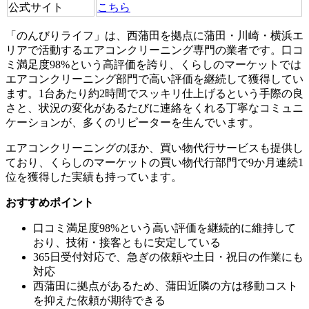
公式サイト
こちら
「のんびりライフ」は、西蒲田を拠点に蒲田・川崎・横浜エ
リアで活動するエアコンクリーニング専門の業者です。口コ
ミ満足度98%という高評価を誇り、くらしのマーケットでは
エアコンクリーニング部門で高い評価を継続して獲得してい
ます。1台あたり約2時間でスッキリ仕上げるという手際の良
さと、状況の変化があるたびに連絡をくれる丁寧なコミュニ
ケーションが、多くのリピーターを生んでいます。
エアコンクリーニングのほか、買い物代行サービスも提供し
ており、くらしのマーケットの買い物代行部門で9か月連続1
位を獲得した実績も持っています。
おすすめポイント
口コミ満足度98%という高い評価を継続的に維持して
おり、技術・接客ともに安定している
365日受付対応で、急ぎの依頼や土日・祝日の作業にも
対応
西蒲田に拠点があるため、蒲田近隣の方は移動コスト
を抑えた依頼が期待できる