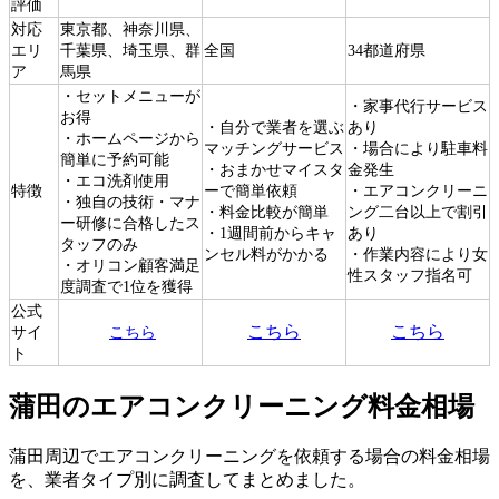
評価
対応
東京都、神奈川県、
エリ
千葉県、埼玉県、群
全国
34都道府県
ア
馬県
・セットメニューが
・家事代行サービス
お得
・自分で業者を選ぶ
あり
・ホームページから
マッチングサービス
・場合により駐車料
簡単に予約可能
・おまかせマイスタ
金発生
・エコ洗剤使用
特徴
ーで簡単依頼
・エアコンクリーニ
・独自の技術・マナ
・料金比較が簡単
ング二台以上で割引
ー研修に合格したス
・1週間前からキャ
あり
タッフのみ
ンセル料がかかる
・作業内容により女
・オリコン顧客満足
性スタッフ指名可
度調査で1位を獲得
公式
こちら
こちら
サイ
こちら
ト
蒲田のエアコンクリーニング料金相場
蒲田周辺でエアコンクリーニングを依頼する場合の料金相場
を、業者タイプ別に調査してまとめました。