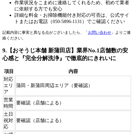
作業状況をこまめに連絡してくれるため、初めて業者
に依頼する方でも安心
詳細な料金・お掃除機能付き対応の可否は、公式サイ
トまたはお電話（050-5896-1131）でご確認ください
記載内容に事実と異なる点がございましたら、「
お問い合わせ
」よりご連
絡ください。
9.【おそうじ本舗 新蒲田店】業界No.1店舗数の安
心感と『完全分解洗浄』で徹底的にきれいに
項目
内容
対応
エリ
蒲田・新蒲田周辺エリア（要確認）
ア
営業
要確認（店舗による）
時間
土日
祝対
要確認（店舗による）
応