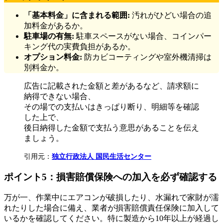
「基本料金」に含まれる範囲:
汚れがひどい場合の追
加料金があるか。
駐車場の有無:
駐車スペースがない場合、コインパー
キング代の実費負担があるか。
オプション料金:
防カビコーティングや室外機清掃は
別料金か。
広告に記載された金額と差があるなど、請求額に
納得できない場合、
その場での支払いはきっぱり断り、明細等を確認
した上で、
後日納得した金額で支払う意思があることを伝え
ましょう。
引用元：
独立行政法人 国民生活センター
ポイント5：損害賠償保険への加入を必ず確認する
万が一、作業中にエアコンが破損したり、水漏れで家財が濡
れたりした場合に備え、業者が損害賠償責任保険に加入して
いるかを確認してください。特に製造から10年以上が経過し