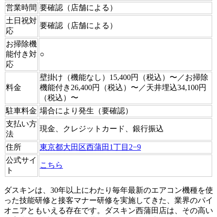
営業時間
要確認（店舗による）
土日祝対
要確認（店舗による）
応
お掃除機
能付き対
○
応
壁掛け（機能なし）15,400円（税込）〜／お掃除
料金
機能付き26,400円（税込）〜／天井埋込34,100円
（税込）〜
駐車料金
場合により発生（要確認）
支払い方
現金、クレジットカード、銀行振込
法
住所
東京都大田区西蒲田1丁目2−9
公式サイ
こちら
ト
ダスキンは、30年以上にわたり毎年最新のエアコン機種を使
った技能研修と接客マナー研修を実施してきた、業界のパイ
オニアともいえる存在です。ダスキン西蒲田店は、その高い