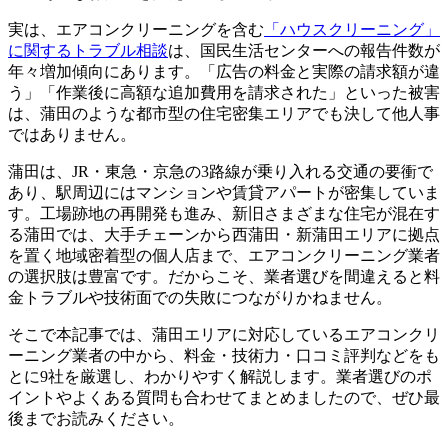
実は、エアコンクリーニングを含む
「ハウスクリーニング」
に関するトラブル相談
は、国民生活センターへの報告件数が
年々増加傾向にあります。「広告の料金と実際の請求額が違
う」「作業後に高額な追加費用を請求された」といった被害
は、蒲田のような都市型の住宅密集エリアでも決して他人事
ではありません。
蒲田は、JR・東急・京急の3路線が乗り入れる交通の要衝で
あり、駅周辺にはマンションや賃貸アパートが密集していま
す。工場跡地の再開発も進み、新旧さまざまな住宅が混在す
る蒲田では、大手チェーンから西蒲田・新蒲田エリアに拠点
を置く地域密着型の個人店まで、エアコンクリーニング業者
の選択肢は豊富です。だからこそ、業者選びを間違えると料
金トラブルや技術面での失敗につながりかねません。
そこで本記事では、蒲田エリアに対応しているエアコンクリ
ーニング業者の中から、料金・技術力・口コミ評判などをも
とに9社を厳選し、わかりやすく解説します。業者選びのポ
イントやよくある質問も合わせてまとめましたので、ぜひ最
後までお読みください。