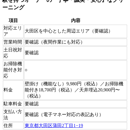
ーニング
項目
内容
対応エリ
大田区を中心とした周辺エリア（要確認）
ア
営業時間
要確認（夜間作業にも対応）
土日祝対
要確認
応
お掃除機
能付き対
○
応
壁掛け（機能なし）9,980円（税込）／お掃除機
料金
能付き18,700円（税込）／天井埋込20,900円〜
（税込）
駐車料金
要確認
支払い方
要確認（電子マネー対応の表記あり）
法
住所
東京都大田区蒲田2丁目1−19