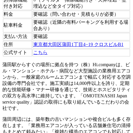
付き対応
埋込など全タイプ対応）
料金
要確認（問い合わせ・見積もりが必要）
要確認（近隣の有料パーキングを利用する場
駐車料金
合あり）
支払い方法
要確認
住所
東京都大田区蒲田1丁目4−19 クロスビルB1
公式サイト
こちら
蒲田駅からすぐの場所に拠点を持つ（株）Hi.companyは、ビ
ル・マンション・ホテル・病院など大型施設の業務用エアコ
ンから、一般家庭のルームエアコンまで幅広く対応する空調
設備の専門会社です。施工実績は14,000件以上を誇り、定期
的な技能研修・マナー研修を通じて、技術とホスピタリティ
の双方を高水準に維持しています。「OMOTENASHI Japan
service quality」認証の取得にも取り組んでいるこだわりの会
社です。
蒲田周辺には、築年数の古いマンションや複合ビルも多く存
在します。「業務用エアコンが入っている店舗兼住宅の清掃
もまとめて頼みたい」「複雑な構造のエアコンでも対応して