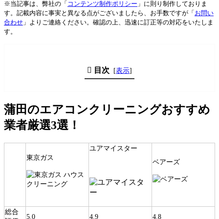
※当記事は、弊社の「
コンテンツ制作ポリシー
」に則り制作しておりま
す。記載内容に事実と異なる点がございましたら、お手数ですが「
お問い
合わせ
」よりご連絡ください。確認の上、迅速に訂正等の対応をいたしま
す。
目次
[
表示
]
蒲田のエアコンクリーニングおすすめ
業者厳選3選！
ユアマイスター
東京ガス
ベアーズ
総合
5.0
4.9
4.8