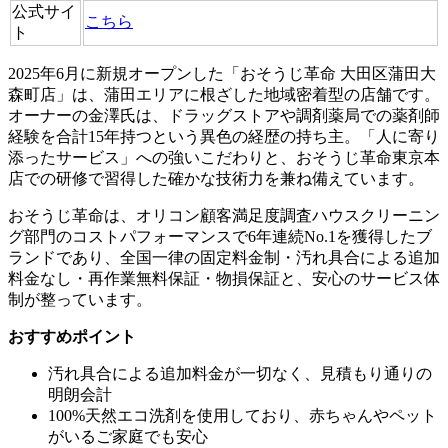
公式サイ
こちら
ト
2025年6月に新規オープンした「おそうじ革命 大田区蒲田大
森町店」は、蒲田エリアに根ざした地域密着型の店舗です。
オーナーの金澤氏は、ドラッグストアや調剤薬局での薬剤師
経験を合計15年持つという異色の経歴の持ち主。「人に寄り
添ったサービス」への強いこだわりと、おそうじ革命東京本
店での研修で習得した確かな技術力を兼ね備えています。
おそうじ革命は、オリコン顧客満足度調査ハウスクリーニン
グ部門のコストパフォーマンスで6年連続No.1を獲得したブ
ランドであり、全国一律の固定料金制・汚れ具合による追加
料金なし・再作業無料保証・物損保証と、安心のサービス体
制が整っています。
おすすめポイント
汚れ具合による追加料金が一切なく、見積もり通りの
明朗会計
100%天然エコ洗剤を使用しており、赤ちゃんやペット
がいるご家庭でも安心