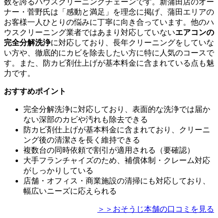
数を誇るハウスクリーニングチェーンです。新蒲田店のオー
ナー・菅野氏は「感動と満足」を理念に掲げ、蒲田エリアの
お客様一人ひとりの悩みに丁寧に向き合っています。他のハ
ウスクリーニング業者ではあまり対応していない
エアコンの
完全分解洗浄
に対応しており、長年クリーニングをしていな
い方や、徹底的にカビを除去したい方に特に人気のコースで
す。また、防カビ剤仕上げが基本料金に含まれている点も魅
力です。
おすすめポイント
完全分解洗浄に対応しており、表面的な洗浄では届か
ない深部のカビや汚れも除去できる
防カビ剤仕上げが基本料金に含まれており、クリーニ
ング後の清潔さを長く維持できる
複数台の同時依頼で割引が適用される（要確認）
大手フランチャイズのため、補償体制・クレーム対応
がしっかりしている
店舗・オフィス・商業施設の清掃にも対応しており、
幅広いニーズに応えられる
＞＞おそうじ本舗の口コミを見る