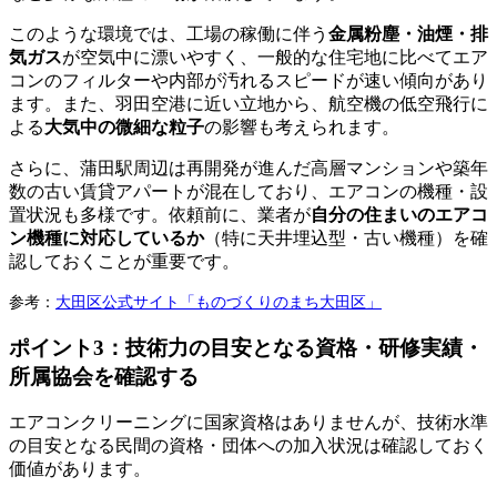
このような環境では、工場の稼働に伴う
金属粉塵・油煙・排
気ガス
が空気中に漂いやすく、一般的な住宅地に比べてエア
コンのフィルターや内部が汚れるスピードが速い傾向があり
ます。また、羽田空港に近い立地から、航空機の低空飛行に
よる
大気中の微細な粒子
の影響も考えられます。
さらに、蒲田駅周辺は再開発が進んだ高層マンションや築年
数の古い賃貸アパートが混在しており、エアコンの機種・設
置状況も多様です。依頼前に、業者が
自分の住まいのエアコ
ン機種に対応しているか
（特に天井埋込型・古い機種）を確
認しておくことが重要です。
参考：
大田区公式サイト「ものづくりのまち大田区」
ポイント3：技術力の目安となる資格・研修実績・
所属協会を確認する
エアコンクリーニングに国家資格はありませんが、技術水準
の目安となる民間の資格・団体への加入状況は確認しておく
価値があります。