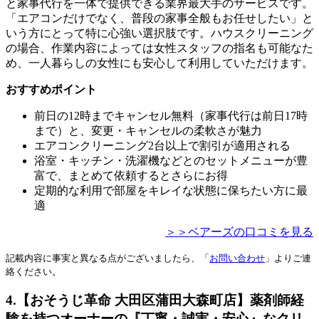
と家事代行を一体で提供できる業界最大手のサービスです。
「エアコンだけでなく、普段の家事全般もお任せしたい」と
いう方にとって特に心強い選択肢です。ハウスクリーニング
の場合、作業内容によっては女性スタッフの指名も可能なた
め、一人暮らしの女性にも安心して利用していただけます。
おすすめポイント
前日の12時までキャンセル無料（家事代行は前日17時
まで）と、変更・キャンセルの柔軟さが魅力
エアコンクリーニング2台以上で割引が適用される
浴室・キッチン・洗濯機などとのセットメニューが豊
富で、まとめて依頼するとさらにお得
定期的な利用で部屋をキレイな状態に保ちたい方に最
適
＞＞ベアーズの口コミを見る
記載内容に事実と異なる点がございましたら、「
お問い合わせ
」よりご連
絡ください。
4.【おそうじ革命 大田区蒲田大森町店】薬剤師経
験を持つオーナーの『丁寧・誠実・安心』なクリ