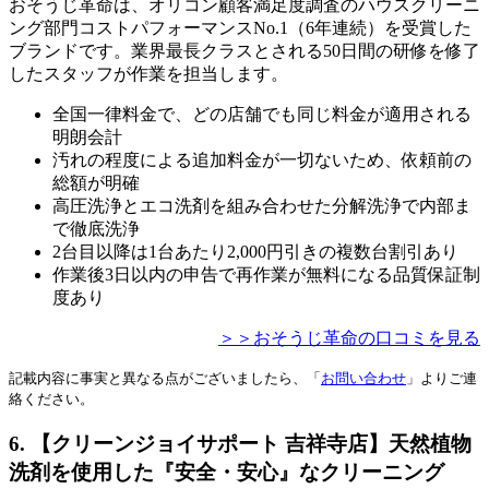
おそうじ革命は、オリコン顧客満足度調査のハウスクリーニ
ング部門コストパフォーマンスNo.1（6年連続）を受賞した
ブランドです。業界最長クラスとされる50日間の研修を修了
したスタッフが作業を担当します。
全国一律料金で、どの店舗でも同じ料金が適用される
明朗会計
汚れの程度による追加料金が一切ないため、依頼前の
総額が明確
高圧洗浄とエコ洗剤を組み合わせた分解洗浄で内部ま
で徹底洗浄
2台目以降は1台あたり2,000円引きの複数台割引あり
作業後3日以内の申告で再作業が無料になる品質保証制
度あり
＞＞おそうじ革命の口コミを見る
記載内容に事実と異なる点がございましたら、「
お問い合わせ
」よりご連
絡ください。
6. 【クリーンジョイサポート 吉祥寺店】天然植物
洗剤を使用した『安全・安心』なクリーニング