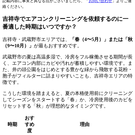
記載内容に事実と異なる点がございましたら、「
お問い合わせ
」よりご連
絡ください。
吉祥寺でエアコンクリーニングを依頼するのに一
番適した時期はいつですか？
吉祥寺・武蔵野市エリアでは、
「春（4〜5月）」または「秋
（9〜10月）」
が最もおすすめです。
武蔵野市の夏は高温多湿で、冷房をフル稼働させる期間が長
く、エアコン内部にカビや汚れが蓄積しやすい環境です。ま
た、井の頭公園をはじめとする豊かな緑から飛散する花粉・
胞子がフィルターに詰まりやすいことも、吉祥寺エリアの特
徴です。
こうした環境を踏まえると、夏の本格使用前にクリーニング
してシーズンをスタートする「春」か、冷房使用後のカビを
リセットする「秋」が理想的なタイミングです。
おす
時期
すめ
理由
度