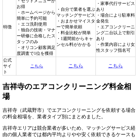
・セットメニューが
・家事代行サービス
お得
・自分で業者を選ぶ
あり
・ホームページから
マッチングサービス
・場合により駐車料
簡単に予約可能
・おまかせマイスタ
金発生
・エコ洗剤使用
特徴
ーで簡単依頼
・エアコンクリーニ
・独自の技術・マナ
・料金比較が簡単
ング二台以上で割引
ー研修に合格したス
・1週間前からキャ
あり
タッフのみ
ンセル料がかかる
・作業内容により女
・オリコン顧客満足
性スタッフ指名可
度調査で1位を獲得
公式
こちら
こちら
サイ
こちら
ト
吉祥寺のエアコンクリーニング料金相
場
吉祥寺（武蔵野市）でエアコンクリーニングを依頼する場合
の料金相場を、業者タイプ別にまとめました。
吉祥寺エリアは競合業者が多いため、マッチングサービス経
由の個人業者では都内平均よりやや安く依頼できるケースも