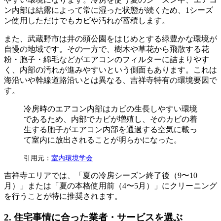
ン内部は結露によって常に湿った状態が続くため、1シーズ
ン使用しただけでもカビや汚れが蓄積します。
また、武蔵野市は井の頭公園をはじめとする緑豊かな環境が
自慢の地域です。その一方で、樹木や草花から飛散する花
粉・胞子・綿毛などがエアコンのフィルターに詰まりやす
く、内部の汚れが進みやすいという側面もあります。これは
海沿いや幹線道路沿いとは異なる、吉祥寺特有の環境要因で
す。
冷房時のエアコン内部はカビの生長しやすい環境
であるため、内部でカビが増殖し、そのカビの着
生する胞子がエアコン内部を通過する空気に載っ
て室内に放出されることが明らかになった。
引用元：
室内環境学会
吉祥寺エリアでは、「夏の冷房シーズン終了後（9〜10
月）」または「夏の本格使用前（4〜5月）」にクリーニング
を行うことが特に推奨されます。
2. 住宅事情に合った業者・サービスを選ぶ