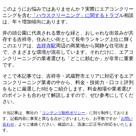
このようにお悩みではありませんか？実際にエアコンクリー
ニングを含む
「ハウスクリーニング」に関するトラブ
ル相談
は、年々増加傾向にあります。
井の頭公園に代表される豊かな緑と、おしゃれな街並みが共
存する吉祥寺。住みたい街として長年ランキング上位に輝く
このエリアは、
吉祥寺駅
周辺の商業地から閑静な住宅街ま
で、さまざまな環境が混在しています。それだけに、エアコ
ンクリーニングの業者選びも「どこに頼むか」が非常に重要
です。
そこで本記事では、吉祥寺・武蔵野市エリアに対応するエア
コンクリーニング業者の中から、料金・技術力・口コミ評判
をもとに厳選した8社をご紹介します。料金相場や業者選び
のポイントも合わせて解説しますので、ぜひ参考にしてくだ
さい。
※当記事は、弊社の「
コンテンツ制作ポリシー
」に則り制作しておりま
す。記載内容に事実と異なる点がございましたら、お手数ですが「
お問い
合わせ
」よりご連絡ください。確認の上、迅速に訂正等の対応をいたしま
す。