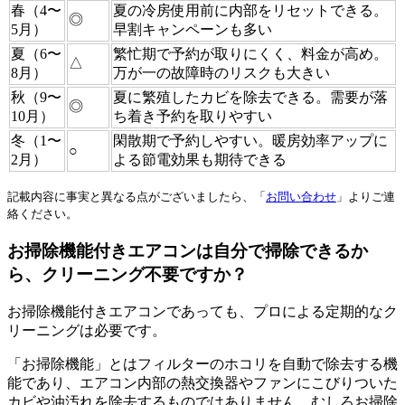
春（4〜
夏の冷房使用前に内部をリセットできる。
◎
5月）
早割キャンペーンも多い
夏（6〜
繁忙期で予約が取りにくく、料金が高め。
△
8月）
万が一の故障時のリスクも大きい
秋（9〜
夏に繁殖したカビを除去できる。需要が落
◎
10月）
ち着き予約を取りやすい
冬（1〜
閑散期で予約しやすい。暖房効率アップに
○
2月）
よる節電効果も期待できる
記載内容に事実と異なる点がございましたら、「
お問い合わせ
」よりご連
絡ください。
お掃除機能付きエアコンは自分で掃除できるか
ら、クリーニング不要ですか？
お掃除機能付きエアコンであっても、プロによる定期的なク
リーニングは必要です。
「お掃除機能」とはフィルターのホコリを自動で除去する機
能であり、エアコン内部の熱交換器やファンにこびりついた
カビや油汚れを除去するものではありません。むしろお掃除