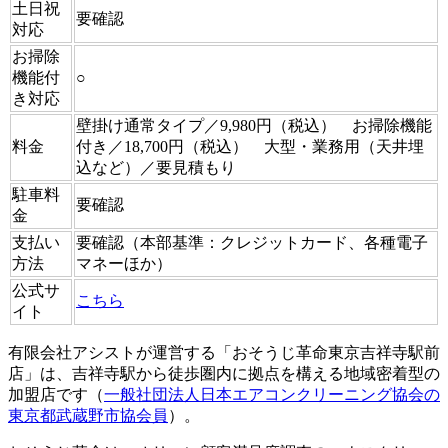
土日祝
要確認
対応
お掃除
機能付
○
き対応
壁掛け通常タイプ／9,980円（税込） お掃除機能
料金
付き／18,700円（税込） 大型・業務用（天井埋
込など）／要見積もり
駐車料
要確認
金
支払い
要確認（本部基準：クレジットカード、各種電子
方法
マネーほか）
公式サ
こちら
イト
有限会社アシストが運営する「おそうじ革命東京吉祥寺駅前
店」は、吉祥寺駅から徒歩圏内に拠点を構える地域密着型の
加盟店です（
一般社団法人日本エアコンクリーニング協会の
東京都武蔵野市協会員
）。