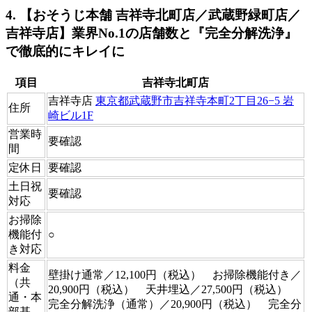
4. 【おそうじ本舗 吉祥寺北町店／武蔵野緑町店／
吉祥寺店】業界No.1の店舗数と『完全分解洗浄』
で徹底的にキレイに
項目
吉祥寺北町店
吉祥寺店
東京都武蔵野市吉祥寺本町2丁目26−5 岩
住所
崎ビル1F
営業時
要確認
間
定休日
要確認
土日祝
要確認
対応
お掃除
機能付
○
き対応
料金
壁掛け通常／12,100円（税込） お掃除機能付き／
（共
20,900円（税込） 天井埋込／27,500円（税込）
通・本
完全分解洗浄（通常）／20,900円（税込） 完全分
部基