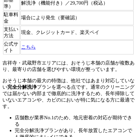
解洗浄（機能付き）／29,700円（税込）
準）
駐車料
場合により発生（要確認）
金
支払い
現金、クレジットカード、楽天ペイ
方法
公式サ
こちら
イト
吉祥寺・武蔵野市エリアには、おそうじ本舗の店舗が複数あ
り、最寄りの店舗を選びやすい環境が整っています。
おそうじ本舗の最大の特徴は、他社ではあまり対応していな
い
完全分解洗浄
プランを選べる点です。通常のクリーニング
では届かない内部まで徹底的に洗浄するため、長年掃除して
いないエアコンや、カビのにおいが特に気になる方に最適で
す。
店舗数が業界No.1のため、地元密着の対応が期待でき
る
完全分解洗浄プランがあり、長年放置したエアコンで
も徹底的にキレイにできる