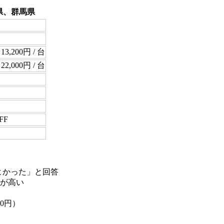
県、群馬県
00円 / 台
00円 / 台
FF
よかった」と回答
が高い
00円）