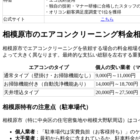
・独自の技術・マナー研修に合格したスタッフ
・オリコン顧客満足度調査で1位を獲得
公式サイト
こちら
相模原市のエアコンクリーニング料金
相模原市でエアコンクリーニングを依頼する場合の料金相場
よって大きく異なります。最終的な支払い総額を左右する重
エアコンのタイプ
個人の安い業者（
通常タイプ（壁掛け・お掃除機能なし）
9,000円～11,000円
お掃除機能付き（自動洗浄機能あり）
14,000円～18,700円
天井埋込タイプ
20,000円～27,500円
相模原特有の注意点（駐車場代）
相模原市（特に中央区の住宅密集地や相模大野駅周辺）はコ
個人業者
：「駐車場代は実費負担（お客様持ち）」のケー
大手業者
：最初から料金に含まれているか、駐車料金が