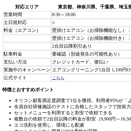
対応エリア
東京都、神奈川県、千葉県、埼玉
営業時間
8:30～18:00
土日祝対応
○
料金（エアコン）
壁掛けエアコン（お掃除機能なし）：13,2
壁掛けエアコン（お掃除機能付き）：22,0
2台目以降割引あり
駐車料金
要確認（別途発生の可能性あり）
支払い方法
クレジットカード、後払い
実施中のキャンペーン
エアコンクリーニング1台目 1,100円O
公式サイト
こちら
特徴とおすすめポイント
オリコン顧客満足度調査で1位を獲得。利用者95%が「
全員自社研修施設のテストに合格したスタッフで技術力
セットメニューを利用すると割安で依頼できる
複数台の依頼で2台目以降の料金が割安（9,900円～16,5
エコ洗剤を使用し、環境にも配慮