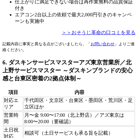
仕上がりに満足できない場合は再作業無料の品質保証
付き
エアコン2台以上の依頼で最大2,000円引きのキャンペ
ーンも実施中
＞＞おそうじ革命の口コミを見る
記載内容に事実と異なる点がございましたら、「
お問い合わせ
」よりご連
絡ください。
6. ダスキンサービスマスターアズ東京営業所／北
上野サービスマスター ～ダスキンブランドの安心
感と台東区密着の2拠点体制～
項目
内容
対応エ
千代田区・文京区・台東区・墨田区・荒川区・足
リア
立区ほか
営業時
月〜金 9:00〜17:00（北上野店）／アズ東京は
間
8:00〜20:00（要確認）
土日祝
相談可（土日サービスも承る旨を記載）
対応