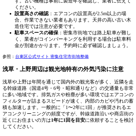
す。古い機種は事前に製造年を確認し、業者に伝えて
ください。
設置高さの確認
：エアコンの設置高が2.5m以上の場
合、作業できない業者もあります。天井の高い古い木
造住宅では注意が必要です。
駐車スペースの確保
：密集市街地では路上駐車が難し
く、業者がコインパーキングを利用する場合は駐車料
金が別途かかります。予約時に必ず確認しましょう。
参照：
台東区公式サイト 密集住宅市街地整備
浅草・上野周辺は観光地特有の外気汚染に注意
浅草や上野は年間を通じて国内外の観光客が多く、近隣を走
る幹線道路（国道4号・6号・昭和通りなど）の交通量も非常
に多い地域です。排気ガスや粉塵が多い環境ではエアコンの
フィルターが詰まるスピードが速く、内部のカビや汚れの蓄
積も加速します。一般的に「1〜2年に1回」が推奨されるエ
アコンクリーニングの頻度ですが、幹線道路沿いや商店街の
近くにお住まいの方は
1年に1回を目安
に依頼することを検討
してください。