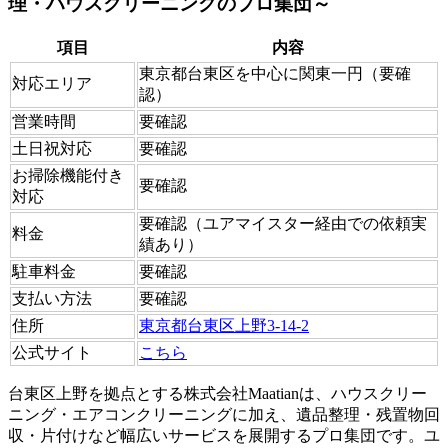
理・ハウスクリーニングのプロ集団～
項目
内容
東京都台東区を中心に関東一円（要確
対応エリア
認）
営業時間
要確認
土日祝対応
要確認
お掃除機能付き
要確認
対応
要確認（ユアマイスター経由での依頼実
料金
績あり）
駐車料金
要確認
支払い方法
要確認
住所
東京都台東区上野3-14-2
公式サイト
こちら
台東区上野を拠点とする株式会社Maatianは、ハウスクリー
ニング・エアコンクリーニングに加え、遺品整理・残置物回
収・片付けなど幅広いサービスを展開するプロ集団です。ユ