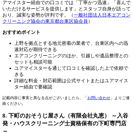
アマイスター経由での口コミでは「丁寧かつ迅速」「喜んで
いただけるサービスを提供します」とスタッフ自身が語って
おり、誠実な姿勢が評判です。（
一般社団法人日本エアコン
クリーニング協会の東京都台東区協会員
）
おすすめポイント
上野を拠点とする地元密着の業者で、台東区内への迅
速対応が期待できる
エアコンクリーニングのほか、引越しや遺品整理との
セットも相談可能
ユアマイスターを通じて口コミを確認した上で依頼で
きる
詳細な料金・対応範囲は公式サイトまたはユアマイス
ター経由で要確認
記載内容に事実と異なる点がございましたら、「
お問い合わせ
」よりご連
絡ください。
8. 下町のおそうじ屋さん（有限会社丸恵） ～入谷
発・ハウスクリーニング士資格保有の下町専門店
～