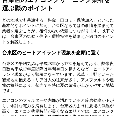
選ぶ際のポイント
どの地域でも共通する「料金・口コミ・保険加入」といった
基本的なポイントに加え、台東区ならではの事情を踏まえて
業者を選ぶことが、後悔のない依頼につながります。以下で
は、台東区の気候・住宅・環境特性を踏まえた独自のポイン
トを解説します。
台東区のヒートアイランド現象を念頭に置く
台東区の平均気温は平成28年から17℃を超えており、熱帯夜
日数も平成17年度以降は年間40日を超えるなど、ヒートアイ
ランド現象がより顕著になっています。浅草・上野といった
観光地を抱えるエリアは人の往来が多く、アスファルトや建
物の蓄熱により、都内でも特に夏の気温が上がりやすい地域
です。
エアコンのフィルターや内部が汚れていると冷房効率が下が
り、余計な電力を消費します。台東区のように夏場の気温が
高く、エアコン稼働時間が長くなるエリアでは、エアコンク