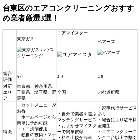
台東区のエアコンクリーニングおすす
め業者厳選3選！
ユアマイスター
東京ガス
ベアーズ
総合
5.0
4.9
4.8
評価
対応
東京都、神奈川県、
エリ
千葉県、埼玉県、群
全国
34都道府県
ア
馬県
・セットメニューが
・家事代行サービス
お得
・自分で業者を選ぶ
あり
・ホームページから
マッチングサービス
・場合により駐車料
簡単に予約可能
・おまかせマイスタ
金発生
・エコ洗剤使用
特徴
ーで簡単依頼
・エアコンクリーニ
・独自の技術・マナ
・料金比較が簡単
ング二台以上で割引