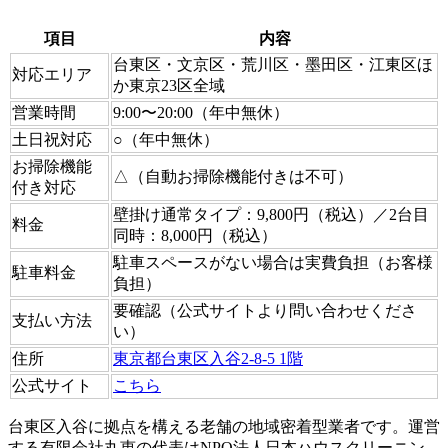
項目
内容
台東区・文京区・荒川区・墨田区・江東区ほ
対応エリア
か東京23区全域
営業時間
9:00〜20:00（年中無休）
土日祝対応
○（年中無休）
お掃除機能
△（自動お掃除機能付きは不可）
付き対応
壁掛け通常タイプ：9,800円（税込）／2台目
料金
同時：8,000円（税込）
駐車スペースがない場合は実費負担（お客様
駐車料金
負担）
要確認（公式サイトより問い合わせくださ
支払い方法
い）
住所
東京都台東区入谷2-8-5 1階
公式サイト
こちら
台東区入谷に拠点を構える老舗の地域密着型業者です。運営
する有限会社丸恵の代表はNPO法人日本ハウスクリーニン