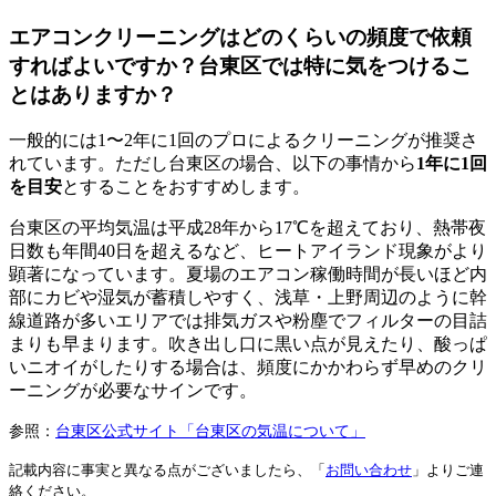
エアコンクリーニングはどのくらいの頻度で依頼
すればよいですか？台東区では特に気をつけるこ
とはありますか？
一般的には1〜2年に1回のプロによるクリーニングが推奨さ
れています。ただし台東区の場合、以下の事情から
1年に1回
を目安
とすることをおすすめします。
台東区の平均気温は平成28年から17℃を超えており、熱帯夜
日数も年間40日を超えるなど、ヒートアイランド現象がより
顕著になっています。夏場のエアコン稼働時間が長いほど内
部にカビや湿気が蓄積しやすく、浅草・上野周辺のように幹
線道路が多いエリアでは排気ガスや粉塵でフィルターの目詰
まりも早まります。吹き出し口に黒い点が見えたり、酸っぱ
いニオイがしたりする場合は、頻度にかかわらず早めのクリ
ーニングが必要なサインです。
参照：
台東区公式サイト「台東区の気温について」
記載内容に事実と異なる点がございましたら、「
お問い合わせ
」よりご連
絡ください。