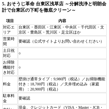
5. おそうじ革命 台東区浅草店 ～分解洗浄と明朗会
計で台東区の下町を徹底クリーン～
項目
内容
対応エ
台東区・墨田区・江東区・中央区・千代田区・文
リア
京区・豊島区・荒川区・足立区ほか
営業時
要確認（公式サイトよりお問い合わせください）
間
土日祝
○
対応
お掃除
機能付
○
き対応
壁掛け通常タイプ：9,980円（税込）／お掃除機能
料金
付き：18,700円（税込）／天井埋め込み（家庭
用）：20,900円（税込）
駐車料
要確認
金
現金、クレジットカード（VISA・Master・JCB・