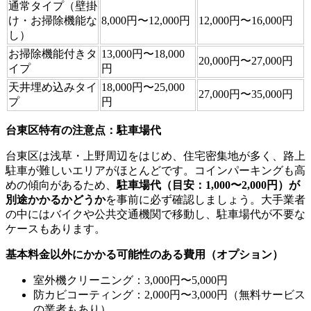
通常タイプ（壁掛
け・お掃除機能な
8,000円〜12,000円
12,000円〜16,000円
し）
お掃除機能付きタ
13,000円〜18,000
20,000円〜27,000円
イプ
円
天井埋め込みタイ
18,000円〜25,000
27,000円〜35,000円
プ
円
台東区特有の注意点：駐車場代
台東区は浅草・上野周辺をはじめ、住宅密集地が多く、路上
駐車が難しいエリアがほとんどです。コインパーキングも高
めの傾向があるため、
駐車場代（目安：1,000〜2,000円）が
別途かかるかどうか
を事前に必ず確認しましょう。大手業者
の中にはバイクや公共交通機関で移動し、駐車場代が不要な
ケースもあります。
基本料金以外にかかる可能性のある費用（オプション）
室外機クリーニング：3,000円〜5,000円
防カビコーティング：2,000円〜3,000円（無料サービス
の業者もあり）