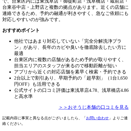
で、台東区内には東浅草店・御徒町店・浅草橋店・蔵前店・
台東谷中店・上野店と複数の拠点があります。近くの店舗に
連絡できるため、予約の融通が利きやすく、急なご依頼にも
対応しやすいのが強みです。
おすすめポイント
他社ではあまり対応していない「完全分解洗浄プラ
ン」があり、長年のカビや臭いを徹底除去したい方に
最適
台東区内に複数の店舗があるため予約が取りやすく、
担当エリアのスタッフが来るので移動距離が短い
アプリから近くの対応店舗を素早く検索・予約できる
2台以上で割引あり、早期予約の「超早割」（1台1,650
円OFF）も活用できる
公式サイトの口コミ評価は東浅草店4.78、浅草橋店4.86
と高水準
＞＞おそうじ本舗の口コミを見る
記載内容に事実と異なる点がございましたら、「
お問い合わせ
」よりご連
絡ください。