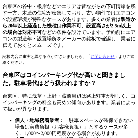
台東区の谷中・根岸などのエリアは昔ながらの下町情緒を残
す一方、木造の住宅が密集しており、古い物件ではエアコン
の設置環境が特殊なケースがあります。多くの業者は
製造か
ら20年以上経過した機種は作業不可
、
設置高さが2.5m以上
の場合は対応不可
などの条件を設けています。予約前にエア
コンの製造年・設置場所をメーカーの銘板で確認し、業者に
伝えておくとスムーズです。
記載内容に事実と異なる点がございましたら、「
お問い合わせ
」よりご連
絡ください。
台東区はコインパーキング代が高いと聞きまし
た。駐車場代はどう扱われますか？
台東区、特に浅草・上野・蔵前周辺は路上駐車が難しく、コ
インパーキングの料金も高めの傾向があります。業者によっ
て扱いが異なります。
個人・地域密着業者
：「駐車スペースが確保できない
場合は実費負担（お客様負担）」とするケースが多
く、1,000〜2,000円程度かかる場合があります。