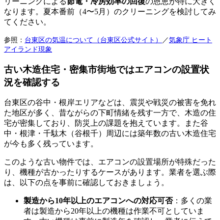
リーニングによる
節電・冷房効率の回復
の恩恵が特に大きく
なります。夏本番前（4〜5月）のクリーニングを検討してみ
てください。
参照：
台東区の気温について（台東区公式サイト）
／
気象庁 ヒート
アイランド現象
古い木造住宅・密集市街地ではエアコンの設置状
況を確認する
台東区の谷中・根岸エリアなどは、震災や戦災の被害を免れ
た地区が多く、昔ながらの下町情緒を残す一方で、木造の住
宅が密集しており、防災上の課題を抱えています。また谷
中・根津・千駄木（谷根千）周辺には築年数の古い木造住宅
が今も多く残っています。
このような古い物件では、エアコンの設置場所が特殊だった
り、機種が古かったりするケースがあります。業者を選ぶ際
は、以下の点を事前に確認しておきましょう。
製造から10年以上のエアコンへの対応可否
：多くの業
者は製造から20年以上の機種は作業不可としていま