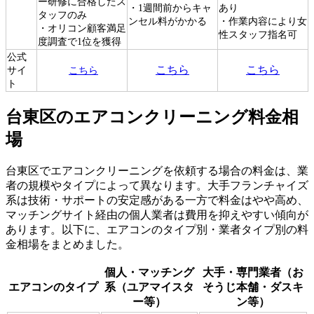
ー研修に合格したス
・1週間前からキャ
あり
タッフのみ
ンセル料がかかる
・作業内容により女
・オリコン顧客満足
性スタッフ指名可
度調査で1位を獲得
公式
こちら
こちら
サイ
こちら
ト
台東区のエアコンクリーニング料金相
場
台東区でエアコンクリーニングを依頼する場合の料金は、業
者の規模やタイプによって異なります。大手フランチャイズ
系は技術・サポートの安定感がある一方で料金はやや高め、
マッチングサイト経由の個人業者は費用を抑えやすい傾向が
あります。以下に、エアコンのタイプ別・業者タイプ別の料
金相場をまとめました。
個人・マッチング
大手・専門業者（お
エアコンのタイプ
系（ユアマイスタ
そうじ本舗・ダスキ
ー等）
ン等）