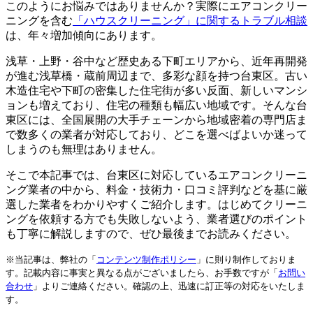
このようにお悩みではありませんか？実際にエアコンクリー
ニングを含む
「ハウスクリーニング」に関するトラブル相談
は、年々増加傾向にあります。
浅草・上野・谷中など歴史ある下町エリアから、近年再開発
が進む浅草橋・蔵前周辺まで、多彩な顔を持つ台東区。古い
木造住宅や下町の密集した住宅街が多い反面、新しいマンシ
ョンも増えており、住宅の種類も幅広い地域です。そんな台
東区には、全国展開の大手チェーンから地域密着の専門店ま
で数多くの業者が対応しており、どこを選べばよいか迷って
しまうのも無理はありません。
そこで本記事では、台東区に対応しているエアコンクリーニ
ング業者の中から、料金・技術力・口コミ評判などを基に厳
選した業者をわかりやすくご紹介します。はじめてクリーニ
ングを依頼する方でも失敗しないよう、業者選びのポイント
も丁寧に解説しますので、ぜひ最後までお読みください。
※当記事は、弊社の「
コンテンツ制作ポリシー
」に則り制作しておりま
す。記載内容に事実と異なる点がございましたら、お手数ですが「
お問い
合わせ
」よりご連絡ください。確認の上、迅速に訂正等の対応をいたしま
す。