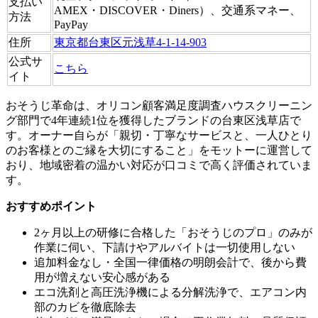
支払い
AMEX・DISCOVER・Diners）、交通系マネー、
方法
PayPay
住所
東京都台東区元浅草4-1-14-903
公式サ
こちら
イト
おそうじ革命は、オリコン顧客満足度調査ハウスクリーニン
グ部門で4年連続1位を獲得したブランドの台東区浅草店で
す。オーナー自らが「親切・丁寧なサービスと、一人ひとり
のお客様とのご縁を大切にすること」をモットーに運営して
おり、地域密着の温かい対応が口コミで高く評価されていま
す。
おすすめポイント
2ヶ月以上の研修に合格した「おそうじのプロ」のみが
作業に伺い、下請けやアルバイトは一切使用しない
追加料金なし・全国一律価格の明朗会計で、後から費
用が増えない安心感がある
エコ洗剤と高圧洗浄機による分解洗浄で、エアコン内
部のカビを徹底除去