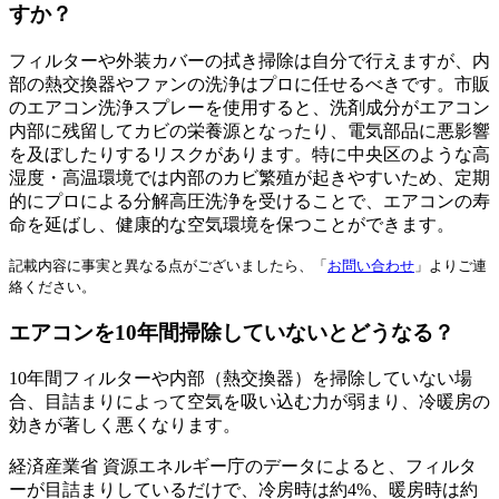
すか？
フィルターや外装カバーの拭き掃除は自分で行えますが、内
部の熱交換器やファンの洗浄はプロに任せるべきです。市販
のエアコン洗浄スプレーを使用すると、洗剤成分がエアコン
内部に残留してカビの栄養源となったり、電気部品に悪影響
を及ぼしたりするリスクがあります。特に中央区のような高
湿度・高温環境では内部のカビ繁殖が起きやすいため、定期
的にプロによる分解高圧洗浄を受けることで、エアコンの寿
命を延ばし、健康的な空気環境を保つことができます。
記載内容に事実と異なる点がございましたら、「
お問い合わせ
」よりご連
絡ください。
エアコンを10年間掃除していないとどうなる？
10年間フィルターや内部（熱交換器）を掃除していない場
合、目詰まりによって空気を吸い込む力が弱まり、冷暖房の
効きが著しく悪くなります。
経済産業省 資源エネルギー庁のデータによると、フィルタ
ーが目詰まりしているだけで、冷房時は約4%、暖房時は約