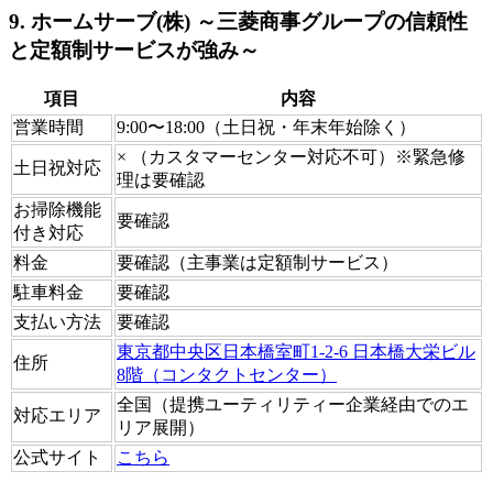
9. ホームサーブ(株) ～三菱商事グループの信頼性
と定額制サービスが強み～
項目
内容
営業時間
9:00〜18:00（土日祝・年末年始除く）
× （カスタマーセンター対応不可）※緊急修
土日祝対応
理は要確認
お掃除機能
要確認
付き対応
料金
要確認（主事業は定額制サービス）
駐車料金
要確認
支払い方法
要確認
東京都中央区日本橋室町1-2-6 日本橋大栄ビル
住所
8階（コンタクトセンター）
全国（提携ユーティリティー企業経由でのエ
対応エリア
リア展開）
公式サイト
こちら