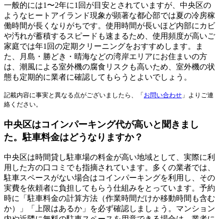
一般的には1〜2年に1回が目安とされていますが、中央区の
ようなヒートアイランド現象が顕著な都心部では夏の冷房稼
働時間が長くなりがちです。使用時間が長いほど内部にカビ
や汚れが蓄積するスピードも速まるため、使用頻度が高いご
家庭では年1回の定期クリーニングをおすすめします。ま
た、月島・勝どき・晴海などの湾岸エリアにお住まいの方
は、潮風による室外機の腐食リスクも高いため、室外機の状
態も定期的に業者に確認してもらうとよいでしょう。
記載内容に事実と異なる点がございましたら、「
お問い合わせ
」よりご連
絡ください。
中央区はコインパーキング代が高いと聞きまし
た。駐車料金はどうなりますか？
中央区は時間貸し駐車場の料金が高い地域として、実際に利
用した方の口コミでも指摘されています。多くの業者では、
駐車スペースがない場合はコインパーキングを利用し、その
実費を依頼者に負担してもらう仕組みをとっています。予約
時に「駐車料金の計算方法（作業時間だけか移動時間も含む
か）」「上限はあるか」を必ず確認しましょう。マンション
内や近隣に無料の駐車スペースを用意できる場合は、業者に