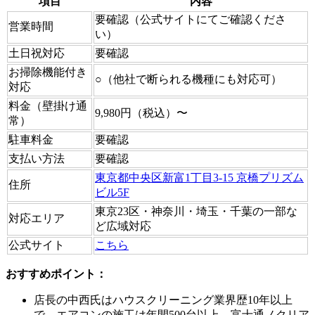
項目
内容
要確認（公式サイトにてご確認くださ
営業時間
い）
土日祝対応
要確認
お掃除機能付き
○（他社で断られる機種にも対応可）
対応
料金（壁掛け通
9,980円（税込）〜
常）
駐車料金
要確認
支払い方法
要確認
東京都中央区新富1丁目3-15 京橋プリズム
住所
ビル5F
東京23区・神奈川・埼玉・千葉の一部な
対応エリア
ど広域対応
公式サイト
こちら
おすすめポイント：
店長の中西氏はハウスクリーニング業界歴10年以上
で、エアコンの施工は年間500台以上。富士通ノクリア