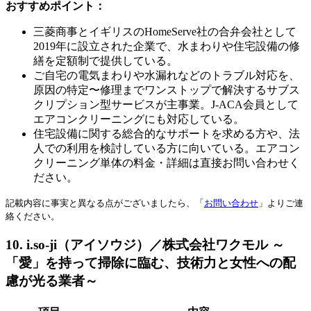
おすすめポイント：
三菱商事とイギリスのHomeServe社の合弁会社として
2019年に設立された企業で、水まわりや住宅設備の修
繕を定額制で提供している。
ご自宅の電気まわりや水漏れなどのトラブル対応を、
原因の特定〜修理までワンストップで解決するサブス
クリプション型サービスが主事業。J-ACA会員として
エアコンクリーニングにも対応している。
住宅設備に関する総合的なサポートを求める方や、法
人での利用を検討している方に向いている。エアコン
クリーニング単体の料金・詳細は直接お問い合わせく
ださい。
記載内容に事実と異なる点がございましたら、「
お問い合わせ
」よりご連
絡ください。
10. i.so-ji（アイソウジ）／株式会社ワクモル ～
「愛」を持って掃除に臨む、技術力と女性への配
慮が光る業者～