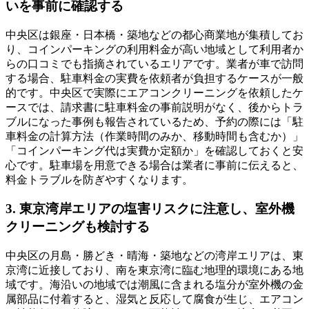
いを事前に確認する
中央区は銀座・日本橋・築地などの都心商業地が集積してお
り、コインパーキングの利用料金が高い地域として利用者か
らの口コミでも指摘されているエリアです。業者が車で訪問
する場合、駐車料金の実費を依頼者が負担するケースが一般
的です。中央区で実際にエアコンクリーニングを依頼したケ
ースでは、請求書に駐車料金の事前説明がなく、後からトラ
ブルになった事例も報告されているため、予約の際には「駐
車料金の計算方法（作業時間のみか、移動時間も含むか）」
「コインパーキング代は実費か定額か」を確認しておくと安
心です。駐車場を用意できる場合は業者に事前に伝えると、
料金トラブルを防ぎやすくなります。
3. 東京湾岸エリアの塩害リスクに注意し、室外機
クリーニングも検討する
中央区の月島・勝どき・晴海・築地などの湾岸エリアは、東
京湾に近接しており、南を東京湾に臨む地理的環境にある地
域です。海沿いの地域では潮風に含まれる塩分が室外機の金
属部品に付着すると、湿気と反応して腐食が生じ、エアコン