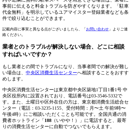
事前に伝えると料金トラブルを防ぎやすくなります。「駐車
代金無料」を明示しているユアマイスター登録業者なども条
件で絞り込むことができます。
記載内容に事実と異なる点がございましたら、「
お問い合わせ
」よりご連
絡ください。
業者とのトラブルが解決しない場合、どこに相談
すればいいですか？
もし業者との間でトラブルになり、当事者間での解決が難し
い場合は、
中央区消費生活センター
へ相談することをおすす
めします。
中央区消費生活センターは東京都中央区築地1丁目1番1号 中
央区役所内に設置されており、電話番号は03-3546-5332で
す。また、土曜日や区外在住の方は、東京都消費生活総合セ
ンター（電話：03-3235-1155、受付時間：月〜土 午前9時〜
午後4時）にご相談いただくことも可能です。全国共通の消
費者ホットライン「
188
（いやや！）」に電話すると、最寄
りの消費生活センターに自動でつないでもらえます。