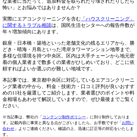
な業者に当たって、追加料金を取られたり壊されたりしたら
怖い」とお悩みではありませんか？
実際にエアコンクリーニングを含む
「ハウスクリーニング」
に関するトラブル相談
は、国民生活センターへの報告件数が
年々増加傾向にあります。
銀座・日本橋・築地といった老舗文化の残るエリアから、勝
どき・晴海・月島といった湾岸タワーマンション地帯まで、
多様な住環境を持つ中央区。区内は大手チェーンから地元密
着の個人業者まで数多くの業者がひしめいており、どこに依
頼すればよいか選ぶのが難しい地域です。
本記事では、東京都中央区に対応しているエアコンクリーニ
ング業者の中から、料金・技術力・口コミ評判が良いおすす
めの11社を厳選してご紹介します。業者選びのポイントや料
金相場もあわせて解説していますので、ぜひ最後までご覧く
ださい。
※当記事は、弊社の「
コンテンツ制作ポリシー
」に則り制作しておりま
す。記載内容に事実と異なる点がございましたら、お手数ですが「
お問い
合わせ
」よりご連絡ください。確認の上、迅速に訂正等の対応をいたしま
す。