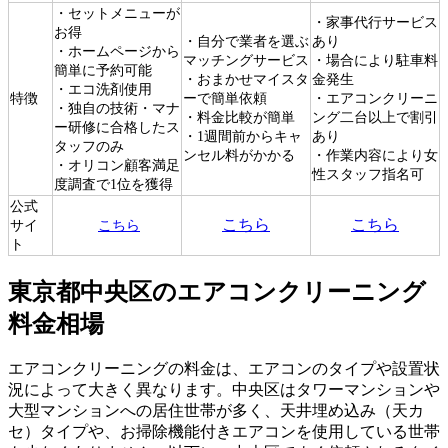
・セットメニューが
・家事代行サービス
お得
・自分で業者を選ぶ
あり
・ホームページから
マッチングサービス
・場合により駐車料
簡単に予約可能
・おまかせマイスタ
金発生
・エコ洗剤使用
特徴
ーで簡単依頼
・エアコンクリーニ
・独自の技術・マナ
・料金比較が簡単
ング二台以上で割引
ー研修に合格したス
・1週間前からキャ
あり
タッフのみ
ンセル料がかかる
・作業内容により女
・オリコン顧客満足
性スタッフ指名可
度調査で1位を獲得
公式
こちら
こちら
サイ
こちら
ト
東京都中央区のエアコンクリーニング
料金相場
エアコンクリーニングの料金は、エアコンのタイプや設置状
況によって大きく異なります。中央区はタワーマンションや
大型マンションへの居住世帯が多く、天井埋め込み（天カ
セ）タイプや、お掃除機能付きエアコンを使用している世帯