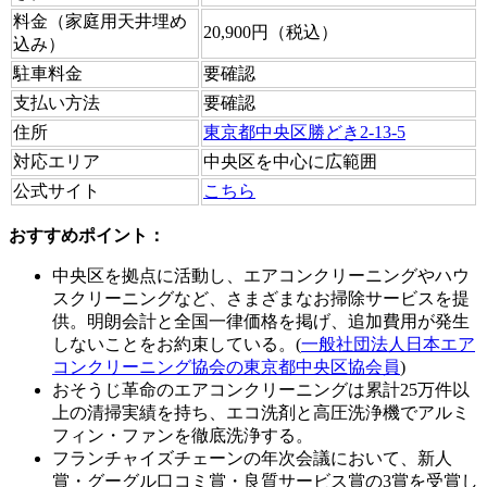
料金（家庭用天井埋め
20,900円（税込）
込み）
駐車料金
要確認
支払い方法
要確認
住所
東京都中央区勝どき2-13-5
対応エリア
中央区を中心に広範囲
公式サイト
こちら
おすすめポイント：
中央区を拠点に活動し、エアコンクリーニングやハウ
スクリーニングなど、さまざまなお掃除サービスを提
供。明朗会計と全国一律価格を掲げ、追加費用が発生
しないことをお約束している。(
一般社団法人日本エア
コンクリーニング協会の東京都中央区協会員
)
おそうじ革命のエアコンクリーニングは累計25万件以
上の清掃実績を持ち、エコ洗剤と高圧洗浄機でアルミ
フィン・ファンを徹底洗浄する。
フランチャイズチェーンの年次会議において、新人
賞・グーグル口コミ賞・良質サービス賞の3賞を受賞し