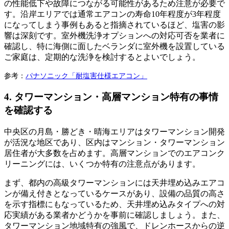
の性能低下や故障につながる可能性があるため注意が必要で
す。沿岸エリアでは通常エアコンの寿命10年程度が3年程度
になってしまう事例もあると指摘されているほど、塩害の影
響は深刻です。室外機洗浄オプションへの対応可否を業者に
確認し、特に海側に面したベランダに室外機を設置している
ご家庭は、定期的な洗浄を検討するとよいでしょう。
参考：
パナソニック「耐塩害仕様エアコン」
4. タワーマンション・高層マンション特有の事情
を確認する
中央区の月島・勝どき・晴海エリアはタワーマンション開発
が活況な地区であり、区内はマンション・タワーマンション
居住者が大多数を占めます。高層マンションでのエアコンク
リーニングには、いくつか特有の注意点があります。
まず、都内の高級タワーマンションには天井埋め込みエアコ
ンが備え付きとなっているケースがあり、設備の品質の高さ
を示す指標にもなっているため、天井埋め込みタイプへの対
応実績がある業者かどうかを事前に確認しましょう。また、
タワーマンション地域特有の強風で、ドレンホースからの逆