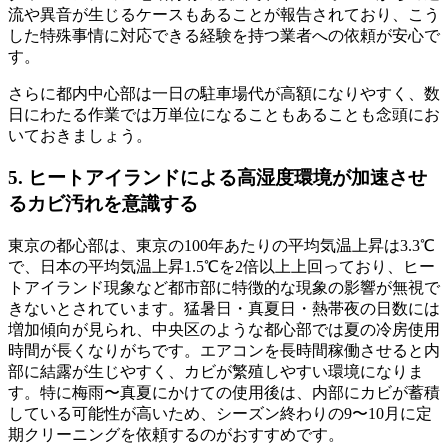
流や異音が生じるケースもあることが報告されており、こう
した特殊事情に対応できる経験を持つ業者への依頼が安心で
す。
さらに都内中心部は一日の駐車場代が高額になりやすく、数
日にわたる作業では万単位になることもあることも念頭にお
いておきましょう。
5. ヒートアイランドによる高湿度環境が加速させ
るカビ汚れを意識する
東京の都心部は、東京の100年あたりの平均気温上昇は3.3℃
で、日本の平均気温上昇1.5℃を2倍以上上回っており、ヒー
トアイランド現象など都市部に特徴的な現象の影響が無視で
きないとされています。猛暑日・真夏日・熱帯夜の日数には
増加傾向が見られ、中央区のような都心部では夏の冷房使用
時間が長くなりがちです。エアコンを長時間稼働させると内
部に結露が生じやすく、カビが繁殖しやすい環境になりま
す。特に梅雨〜真夏にかけての使用後は、内部にカビが蓄積
している可能性が高いため、シーズン終わりの9〜10月に定
期クリーニングを依頼するのがおすすめです。