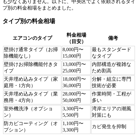
も少なくありません。以下に、中央区でよく依頼されるタイ
プ別の料金相場をまとめました。
タイプ別の料金相場
料金相場
エアコンのタイプ
備考
（目安）
壁掛け通常タイプ（お掃
8,000円〜
最もスタンダード
除機能なし）
15,000円
なタイプ
壁掛けお掃除機能付きタ
13,000円〜
内部構造が複雑な
イプ
25,000円
ため割高
天井埋め込みタイプ（家
18,000円〜
分解・組立に専門
庭用・1方向）
36,000円
技術が必要
天井埋め込みタイプ（業
28,000円〜
作業時間・工程が
務用・4方向）
50,000円
多い
室外機洗浄（オプショ
3,300円〜
湾岸エリアの潮風
ン）
5,500円
対策にも
防カビコーティング（オ
1,100円〜
カビ発生を抑制
プション）
3,300円