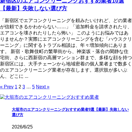
新宿区のエアコンクリーニングおすすめ業者10選
【最新】失敗しない選び方
「新宿区でエアコンクリーニングを頼みたいけれど、どの業者
が信頼できるかわからない……」「追加料金を請求されたり、
エアコンを壊されたりしたら怖い」 このようにお悩みではあ
りませんか？実際にエアコンクリーニングを含む「ハウスクリ
ーニング」に関するトラブル相談は、年々増加傾向にありま
す。 新宿・歌舞伎町の繁華街から、神楽坂・落合の閑静な住
宅街、さらに西新宿の高層マンション群まで、多様な顔を持つ
新宿区には、大手チェーンから地域密着の個人業者まで数多く
のエアコンクリーニング業者が存在します。選択肢が多いぶ
ん、どこに ...
« Prev
1
2
3
…
5
Next »
大垣市のエアコンクリーニングおすすめ業者9選【最新】失敗しない
選び方
2026/6/25