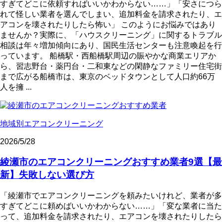
すぎてどこに依頼すればいいかわからない……」「安さにつら
れて怪しい業者を選んでしまい、追加料金を請求されたり、エ
アコンを壊されたりしたら怖い」 このようにお悩みではあり
ませんか？実際に、「ハウスクリーニング」に関するトラブル
相談は年々増加傾向にあり、国民生活センターも注意喚起を行
っています。 船橋駅・西船橋駅周辺の賑やかな商業エリアか
ら、習志野台・薬円台・二和東などの閑静なファミリー住宅街
まで広がる船橋市は、東京のベッドタウンとして人口約66万
人を擁 ...
地域別エアコンクリーニング
2026/5/28
綾瀬市のエアコンクリーニングおすすめ業者9選【最
新】失敗しない選び方
「綾瀬市でエアコンクリーニングを頼みたいけれど、業者が多
すぎてどこに頼めばいいかわからない……」「変な業者に当た
って、追加料金を請求されたり、エアコンを壊されたりしたら